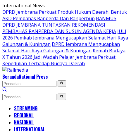
Langsung
International News
ke
DPRD Jembrana Perkuat Produk Hukum Daerah, Bentuk
konten
AKD Pembahas Ranperda Dan Ranperbup
BANMUS
DPRD JEMBRANA TUNTASKAN REKOMENDASI
PEMBAHAS RANPERDA DAN SUSUN AGENDA KERJA JULI
2026
Pemkab Jembrana Mengucapkan Selamat Hari Raya
Galungan & Kuningan
DPRD Jembrana Mengucapkan
Selamat Hari Raya Galungan & Kuningan
Kemah Budaya
X Tahun 2026 Jadi Wadah Pelajar Jembrana Perkuat
Kepedulian Terhadap Budaya Daerah
Beranda
National Press
STREAMING
REGIONAL
NASIONAL
INTERNATIONAL