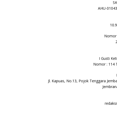
S
AHU-01043
10.
Nomor 
I Gusti Ke
Nomor : 114 
Jl. Kapuas, No.13, Pojok Tenggara Jemb
Jembrana
redaks