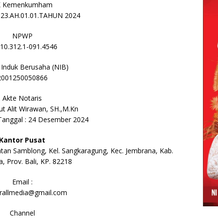
K Kemenkumham
23.AH.01.01.TAHUN 2024
NPWP
910.312.1-091.4546
Induk Berusaha (NIB)
2001250050866
Akte Notaris
tut Alit Wirawan, SH.,M.Kn
Tanggal : 24 Desember 2024
Kantor Pusat
atan Samblong, Kel. Sangkaragung, Kec. Jembrana, Kab.
, Prov. Bali, KP. 82218
Email :
irallmedia@gmail.com
Channel