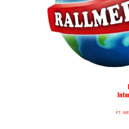
Inte
PT. M