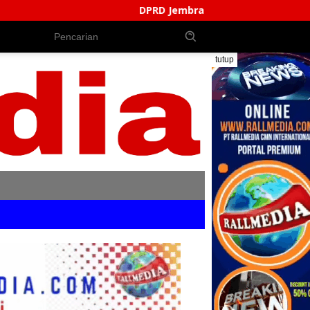
DPRD Jembrana Perkuat Produk Hukum Daerah, Bentuk
tutup