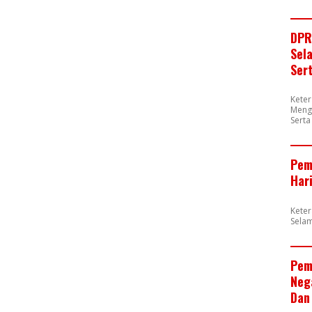
DPR
Sel
Ser
Kete
Meng
Sert
Pem
Har
Kete
Sela
Pem
Neg
Dan