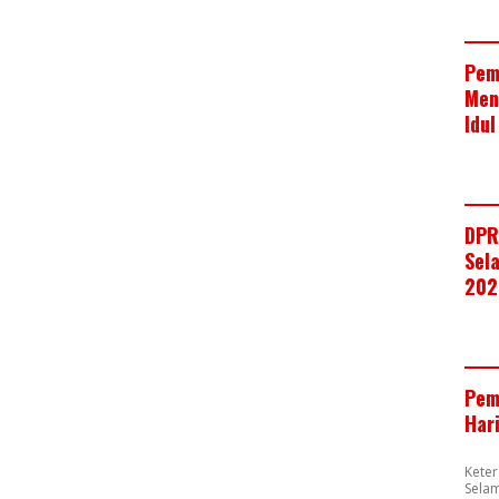
Pem
Men
Idul
DPR
Sela
202
Pem
Har
Kete
Selam