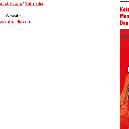
youtube.com/@rallmedia
Ket
Men
Website
Dan
w.rallmedia.com