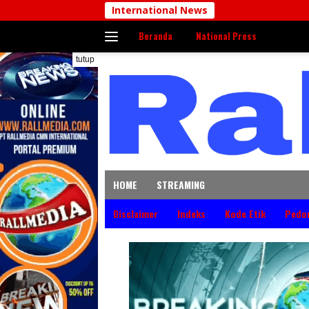
Langsung
International News
ke
Beranda
National Press
konten
tutup
HOME
STREAMING
Disclaimer
Indeks
Kode Etik
Pedo