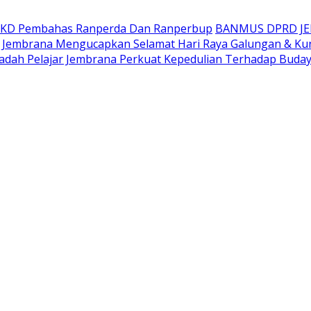
AKD Pembahas Ranperda Dan Ranperbup
BANMUS DPRD J
Jembrana Mengucapkan Selamat Hari Raya Galungan & Ku
adah Pelajar Jembrana Perkuat Kepedulian Terhadap Buda