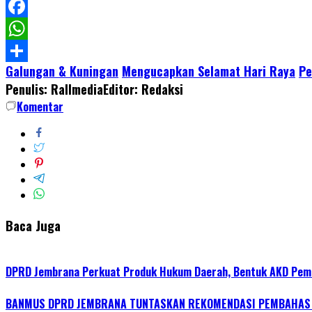
LinkedIn
Facebook
WhatsApp
Galungan & Kuningan
Mengucapkan Selamat Hari Raya
Pe
Share
Penulis: Rallmedia
Editor: Redaksi
Komentar
Baca Juga
DPRD Jembrana Perkuat Produk Hukum Daerah, Bentuk AKD Pem
BANMUS DPRD JEMBRANA TUNTASKAN REKOMENDASI PEMBAHAS R