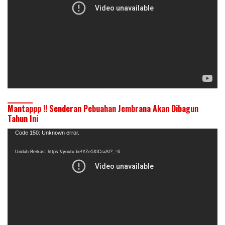
Mantappp !! Senderan Pebuahan Jembrana Akan Dibagun
Tahun Ini
Pemutar
Code 150: Unknown error.
Video
Unduh Berkas: https://youtu.be/YZe5XICraAI?_=6