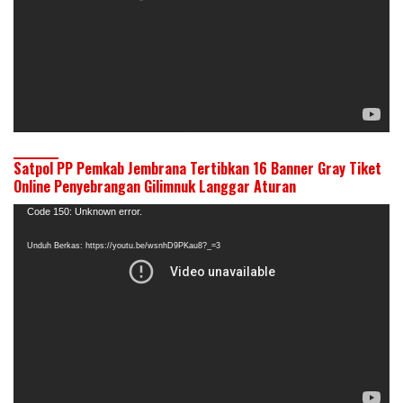
Satpol PP Pemkab Jembrana Tertibkan 16 Banner Gray Tiket
Online Penyebrangan Gilimnuk Langgar Aturan
Pemutar
Code 150: Unknown error.
Video
Unduh Berkas: https://youtu.be/wsnhD9PKau8?_=3