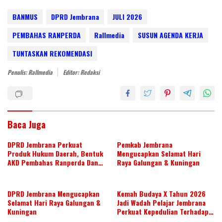
w
n
ac
h
h
itt
k
e
at
ar
BANMUS
DPRD Jembrana
JULI 2026
er
e
b
s
e
PEMBAHAS RANPERDA
Rallmedia
SUSUN AGENDA KERJA
dI
o
A
TUNTASKAN REKOMENDASI
n
o
p
Penulis: Rallmedia
Editor: Redaksi
k
p
Baca Juga
DPRD Jembrana Perkuat
Pemkab Jembrana
Produk Hukum Daerah, Bentuk
Mengucapkan Selamat Hari
AKD Pembahas Ranperda Dan
Raya Galungan & Kuningan
Ranperbup
DPRD Jembrana Mengucapkan
Kemah Budaya X Tahun 2026
Selamat Hari Raya Galungan &
Jadi Wadah Pelajar Jembrana
Kuningan
Perkuat Kepedulian Terhadap
Budaya Daerah