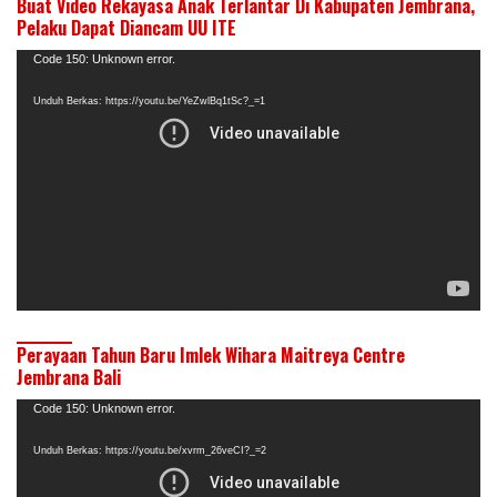
Buat Video Rekayasa Anak Terlantar Di Kabupaten Jembrana,
Pelaku Dapat Diancam UU ITE
Pemutar
Code 150: Unknown error.
Video
Unduh Berkas: https://youtu.be/YeZwlBq1tSc?_=1
Perayaan Tahun Baru Imlek Wihara Maitreya Centre
Jembrana Bali
Pemutar
Code 150: Unknown error.
Video
Unduh Berkas: https://youtu.be/xvrm_26veCI?_=2