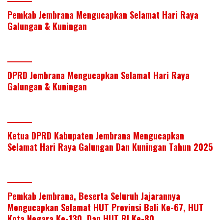
itt
k
e
at
ar
Pemkab Jembrana Mengucapkan Selamat Hari Raya
er
e
b
s
e
Galungan & Kuningan
dI
o
A
n
o
p
k
p
DPRD Jembrana Mengucapkan Selamat Hari Raya
Galungan & Kuningan
Ketua DPRD Kabupaten Jembrana Mengucapkan
Selamat Hari Raya Galungan Dan Kuningan Tahun 2025
Pemkab Jembrana, Beserta Seluruh Jajarannya
Mengucapkan Selamat HUT Provinsi Bali Ke-67, HUT
Kota Negara Ke-130, Dan HUT RI Ke-80