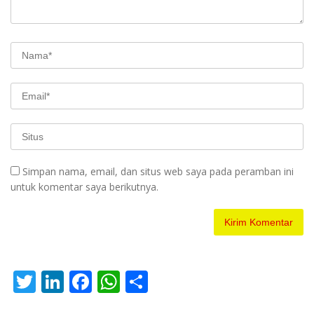
Simpan nama, email, dan situs web saya pada peramban ini
untuk komentar saya berikutnya.
T
Li
F
W
S
w
n
ac
h
h