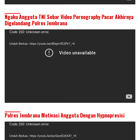
Ngaku Anggota TNI Sebar Video Pornography Pacar Akhirnya
Digelandang Polres Jembrana
Pemutar
Code 150: Unknown error.
Video
Unduh Berkas: https://youtu.be/dl5ejmVE2Pk?_=4
Polres Jembrana Motivasi Anggota Dengan Hypnopresisi
Pemutar
Code 150: Unknown error.
Video
Unduh Berkas: https://youtu.be/tpvGwnE1KX4?_=5