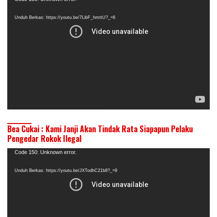
Video
Unduh Berkas: https://youtu.be/7LibF_hmttU?_=8
Bea Cukai : Kami Janji Akan Tindak Rata Siapapun Pelaku
Pengedar Rokok Ilegal
Pemutar
Code 150: Unknown error.
Video
Unduh Berkas: https://youtu.be/JXTodhC21b8?_=9