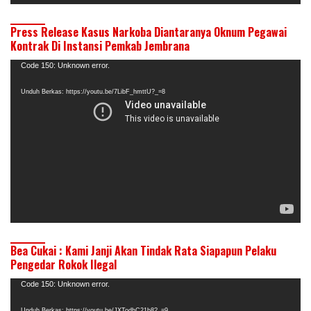
Press Release Kasus Narkoba Diantaranya Oknum Pegawai
Kontrak Di Instansi Pemkab Jembrana
Pemutar
Code 150: Unknown error.
Video
Unduh Berkas: https://youtu.be/7LibF_hmttU?_=8
Bea Cukai : Kami Janji Akan Tindak Rata Siapapun Pelaku
Pengedar Rokok Ilegal
Pemutar
Code 150: Unknown error.
Video
Unduh Berkas: https://youtu.be/JXTodhC21b8?_=9