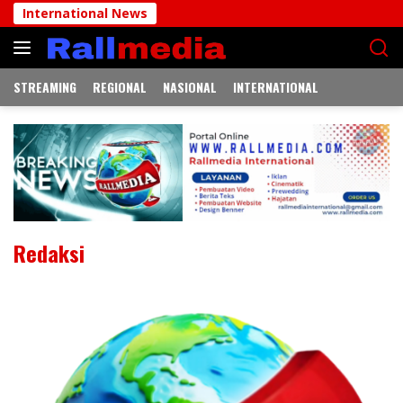
Langsung
International News
DPRD Jemb
ke
konten
STREAMING
REGIONAL
NASIONAL
INTERNATIONAL
Redaksi