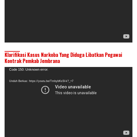
Klarifikasi Kasus Narkoba Yang Diduga Libatkan Pegawai
Kontrak Pemkab Jembrana
Pemutar
Code 150: Unknown error.
Video
Unduh Berkas: https://youtu.be/TmbybKsSl-k?_=7