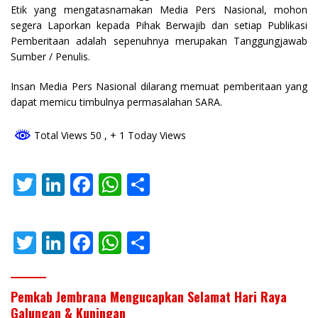
Etik yang mengatasnamakan Media Pers Nasional, mohon
segera Laporkan kepada Pihak Berwajib dan setiap Publikasi
Pemberitaan adalah sepenuhnya merupakan Tanggungjawab
Sumber / Penulis.
Insan Media Pers Nasional dilarang memuat pemberitaan yang
dapat memicu timbulnya permasalahan SARA.
Total Views 50
, + 1 Today Views
T
Li
F
W
S
w
n
ac
h
h
itt
k
e
at
ar
T
Li
F
W
S
er
e
b
s
e
w
n
ac
h
h
dI
o
A
itt
k
e
at
ar
n
o
p
Pemkab Jembrana Mengucapkan Selamat Hari Raya
er
e
b
s
e
Galungan & Kuningan