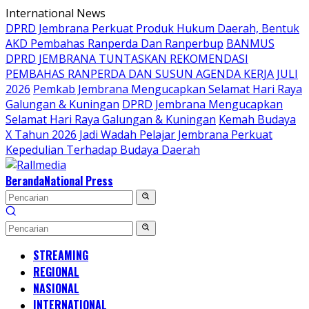
Langsung
International News
ke
DPRD Jembrana Perkuat Produk Hukum Daerah, Bentuk
konten
AKD Pembahas Ranperda Dan Ranperbup
BANMUS
DPRD JEMBRANA TUNTASKAN REKOMENDASI
PEMBAHAS RANPERDA DAN SUSUN AGENDA KERJA JULI
2026
Pemkab Jembrana Mengucapkan Selamat Hari Raya
Galungan & Kuningan
DPRD Jembrana Mengucapkan
Selamat Hari Raya Galungan & Kuningan
Kemah Budaya
X Tahun 2026 Jadi Wadah Pelajar Jembrana Perkuat
Kepedulian Terhadap Budaya Daerah
Beranda
National Press
STREAMING
REGIONAL
NASIONAL
INTERNATIONAL