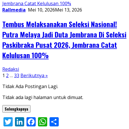
Rallmedia
Mei 10, 2026
Mei 13, 2026
Tembus Melaksanakan Seleksi Nasional!
Putra Melaya Jadi Duta Jembrana Di Seleksi
Paskibraka Pusat 2026, Jembrana Catat
Kelulusan 100%
Redaksi
Paginasi
1
2
…
33
Berikutnya »
pos
Tidak Ada Postingan Lagi.
Tidak ada lagi halaman untuk dimuat.
Selengkapnya
Twitter
LinkedIn
Facebook
WhatsApp
Share