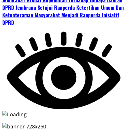
DPRD Jembrana Setujui Ranperda Ketertiban Umum Dan
Ketenteraman Masyarakat Menjadi Ranperda Inisiatif
DPRD