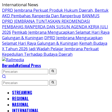
Langsung
International News
ke
DPRD Jembrana Perkuat Produk Hukum Daerah, Bentuk
konten
AKD Pembahas Ranperda Dan Ranperbup
BANMUS
DPRD JEMBRANA TUNTASKAN REKOMENDASI
PEMBAHAS RANPERDA DAN SUSUN AGENDA KERJA JULI
2026
Pemkab Jembrana Mengucapkan Selamat Hari Raya
Galungan & Kuningan
DPRD Jembrana Mengucapkan
Selamat Hari Raya Galungan & Kuningan
Kemah Budaya
X Tahun 2026 Jadi Wadah Pelajar Jembrana Perkuat
Kepedulian Terhadap Budaya Daerah
Beranda
National Press
STREAMING
REGIONAL
NASIONAL
INTERNATIONAL