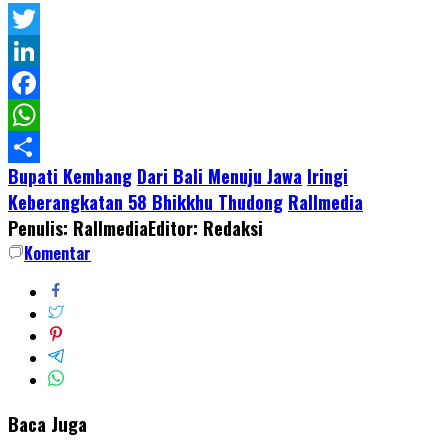
Twitter
LinkedIn
Facebook
WhatsApp
Bupati Kembang
Dari Bali Menuju Jawa
Iringi
Share
Keberangkatan 58 Bhikkhu Thudong
Rallmedia
Penulis: Rallmedia
Editor: Redaksi
Komentar
Baca Juga