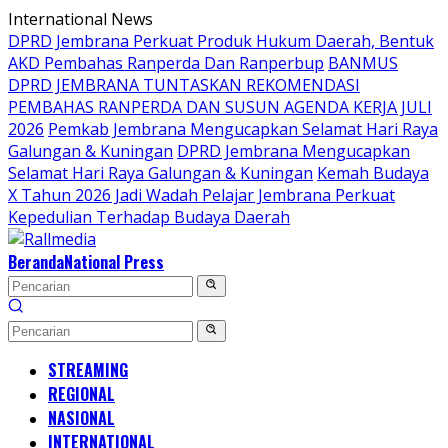
Langsung
International News
ke
DPRD Jembrana Perkuat Produk Hukum Daerah, Bentuk
konten
AKD Pembahas Ranperda Dan Ranperbup
BANMUS
DPRD JEMBRANA TUNTASKAN REKOMENDASI
PEMBAHAS RANPERDA DAN SUSUN AGENDA KERJA JULI
2026
Pemkab Jembrana Mengucapkan Selamat Hari Raya
Galungan & Kuningan
DPRD Jembrana Mengucapkan
Selamat Hari Raya Galungan & Kuningan
Kemah Budaya
X Tahun 2026 Jadi Wadah Pelajar Jembrana Perkuat
Kepedulian Terhadap Budaya Daerah
Beranda
National Press
STREAMING
REGIONAL
NASIONAL
INTERNATIONAL