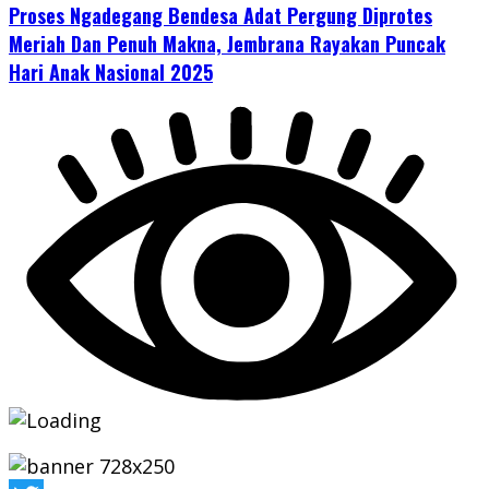
Proses Ngadegang Bendesa Adat Pergung Diprotes
Meriah Dan Penuh Makna, Jembrana Rayakan Puncak
Hari Anak Nasional 2025