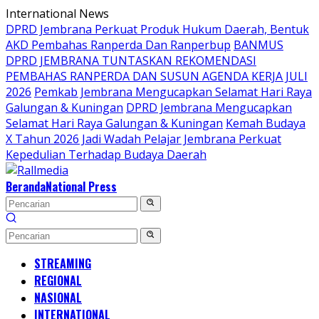
Langsung
International News
ke
DPRD Jembrana Perkuat Produk Hukum Daerah, Bentuk
konten
AKD Pembahas Ranperda Dan Ranperbup
BANMUS
DPRD JEMBRANA TUNTASKAN REKOMENDASI
PEMBAHAS RANPERDA DAN SUSUN AGENDA KERJA JULI
2026
Pemkab Jembrana Mengucapkan Selamat Hari Raya
Galungan & Kuningan
DPRD Jembrana Mengucapkan
Selamat Hari Raya Galungan & Kuningan
Kemah Budaya
X Tahun 2026 Jadi Wadah Pelajar Jembrana Perkuat
Kepedulian Terhadap Budaya Daerah
Beranda
National Press
STREAMING
REGIONAL
NASIONAL
INTERNATIONAL