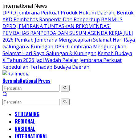
Langsung
International News
ke
DPRD Jembrana Perkuat Produk Hukum Daerah, Bentuk
konten
AKD Pembahas Ranperda Dan Ranperbup
BANMUS
DPRD JEMBRANA TUNTASKAN REKOMENDASI
PEMBAHAS RANPERDA DAN SUSUN AGENDA KERJA JULI
2026
Pemkab Jembrana Mengucapkan Selamat Hari Raya
Galungan & Kuningan
DPRD Jembrana Mengucapkan
Selamat Hari Raya Galungan & Kuningan
Kemah Budaya
X Tahun 2026 Jadi Wadah Pelajar Jembrana Perkuat
Kepedulian Terhadap Budaya Daerah
Beranda
National Press
STREAMING
REGIONAL
NASIONAL
INTERNATIONAL