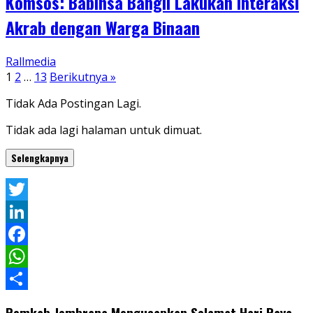
Komsos: Babinsa Bangli Lakukan Interaksi
Akrab dengan Warga Binaan
Rallmedia
Paginasi
1
2
…
13
Berikutnya »
pos
Tidak Ada Postingan Lagi.
Tidak ada lagi halaman untuk dimuat.
Selengkapnya
Twitter
LinkedIn
Facebook
WhatsApp
Share
Pemkab Jembrana Mengucapkan Selamat Hari Raya