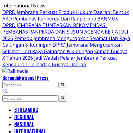
Langsung
International News
ke
DPRD Jembrana Perkuat Produk Hukum Daerah, Bentuk
konten
AKD Pembahas Ranperda Dan Ranperbup
BANMUS
DPRD JEMBRANA TUNTASKAN REKOMENDASI
PEMBAHAS RANPERDA DAN SUSUN AGENDA KERJA JULI
2026
Pemkab Jembrana Mengucapkan Selamat Hari Raya
Galungan & Kuningan
DPRD Jembrana Mengucapkan
Selamat Hari Raya Galungan & Kuningan
Kemah Budaya
X Tahun 2026 Jadi Wadah Pelajar Jembrana Perkuat
Kepedulian Terhadap Budaya Daerah
Beranda
National Press
STREAMING
REGIONAL
NASIONAL
INTERNATIONAL