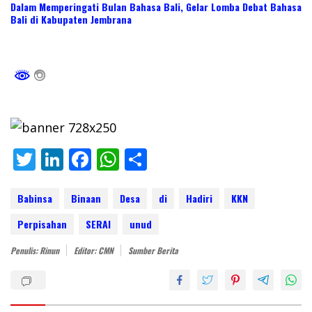
Dalam Memperingati Bulan Bahasa Bali, Gelar Lomba Debat Bahasa
Bali di Kabupaten Jembrana
T
Li
F
W
S
w
n
ac
h
h
itt
k
e
at
ar
Babinsa
Binaan
Desa
di
Hadiri
KKN
er
e
b
s
e
Perpisahan
SERAI
unud
dI
o
A
Penulis: Rinun
Editor: CMN
Sumber Berita
n
o
p
k
p