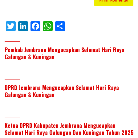
T
Li
F
W
S
w
n
ac
h
h
itt
k
e
at
ar
Pemkab Jembrana Mengucapkan Selamat Hari Raya
er
e
b
s
e
Galungan & Kuningan
dI
o
A
n
o
p
k
p
DPRD Jembrana Mengucapkan Selamat Hari Raya
Galungan & Kuningan
Ketua DPRD Kabupaten Jembrana Mengucapkan
Selamat Hari Raya Galungan Dan Kuningan Tahun 2025