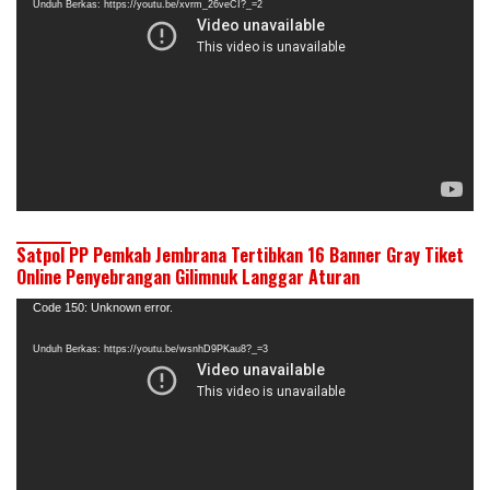
Unduh Berkas: https://youtu.be/xvrm_26veCI?_=2
Satpol PP Pemkab Jembrana Tertibkan 16 Banner Gray Tiket
Online Penyebrangan Gilimnuk Langgar Aturan
Pemutar
Code 150: Unknown error.
Video
Unduh Berkas: https://youtu.be/wsnhD9PKau8?_=3