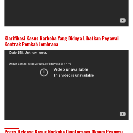
Klarifikasi Kasus Narkoba Yang Diduga Libatkan Pegawai
Kontrak Pemkab Jembrana
Pemutar
Code 150: Unknown error.
Video
Unduh Berkas: https://youtu.be/TmbybKsSl-k?_=7
Press Release Kasus Narkoba Diantaranya Oknum Pegawai