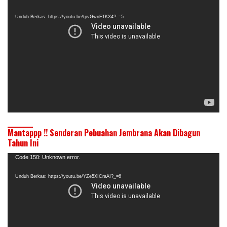
Video
Unduh Berkas: https://youtu.be/tpvGwnE1KX4?_=5
Mantappp !! Senderan Pebuahan Jembrana Akan Dibagun
Tahun Ini
Pemutar
Code 150: Unknown error.
Video
Unduh Berkas: https://youtu.be/YZe5XICraAI?_=6