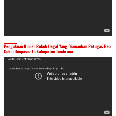
Pengakuan Kurier Rokok Ilegal Yang Diamankan Petugas Bea
Cukai Denpasar Di Kabupaten Jembrana
Pemutar
Code 150: Unknown error.
Video
Unduh Berkas: https://youtu.be/bro9ExjM8Cg?_=10