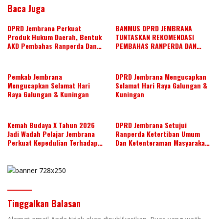
Baca Juga
DPRD Jembrana Perkuat
BANMUS DPRD JEMBRANA
Produk Hukum Daerah, Bentuk
TUNTASKAN REKOMENDASI
AKD Pembahas Ranperda Dan
PEMBAHAS RANPERDA DAN
Ranperbup
SUSUN AGENDA KERJA JULI 2026
Pemkab Jembrana
DPRD Jembrana Mengucapkan
Mengucapkan Selamat Hari
Selamat Hari Raya Galungan &
Raya Galungan & Kuningan
Kuningan
Kemah Budaya X Tahun 2026
DPRD Jembrana Setujui
Jadi Wadah Pelajar Jembrana
Ranperda Ketertiban Umum
Perkuat Kepedulian Terhadap
Dan Ketenteraman Masyarakat
Budaya Daerah
Menjadi Ranperda Inisiatif
DPRD
Tinggalkan Balasan