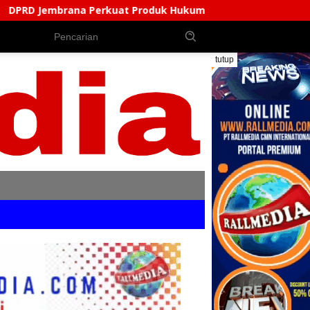
at Produk Hukum Daerah, Bentuk AKD Pembahas Ranperda Da
tutup