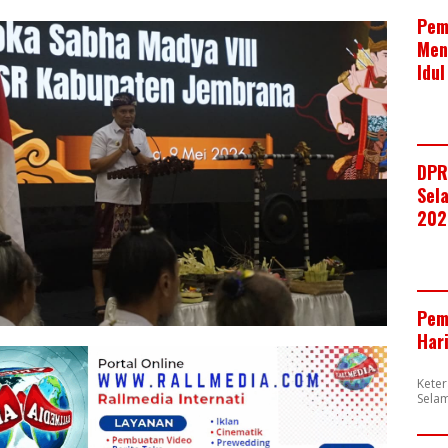
Pem
Men
Idul
DPR
Sela
202
Pem
Har
Kete
Selam