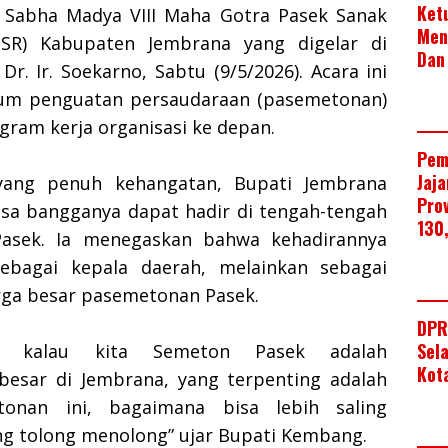
Ket
Sabha Madya VIII Maha Gotra Pasek Sanak
Men
SR) Kabupaten Jembrana yang digelar di
Dan
r. Ir. Soekarno, Sabtu (9/5/2026). Acara ini
m penguatan persaudaraan (pasemetonan)
ogram kerja organisasi ke depan.
Pem
Jaj
yang penuh kehangatan, Bupati Jembrana
Pro
a bangganya dapat hadir di tengah-tengah
130
Pasek. Ia menegaskan bahwa kehadirannya
ebagai kepala daerah, melainkan sebagai
arga besar pasemetonan Pasek.
DPR
Sel
a kalau kita Semeton Pasek adalah
Kot
esar di Jembrana, yang terpenting adalah
tonan ini, bagaimana bisa lebih saling
ng tolong menolong” ujar Bupati Kembang.