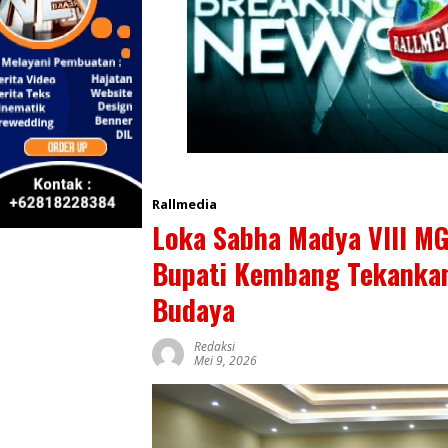
Rallmedia
Loka Sabha Madya VIII M
Bupati Kembang Tekanka
Budaya
Redaksi
Mei 9, 2026