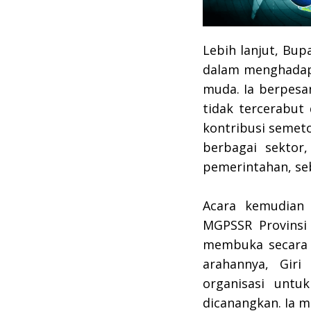
​Lebih lanjut, B
dalam menghadapi
muda. Ia berpesa
tidak tercerabut
kontribusi semeto
berbagai sektor,
pemerintahan, s
​Acara kemudian
MGPSSR Provinsi 
membuka secara 
arahannya, Giri
organisasi untu
dicanangkan. ​Ia 