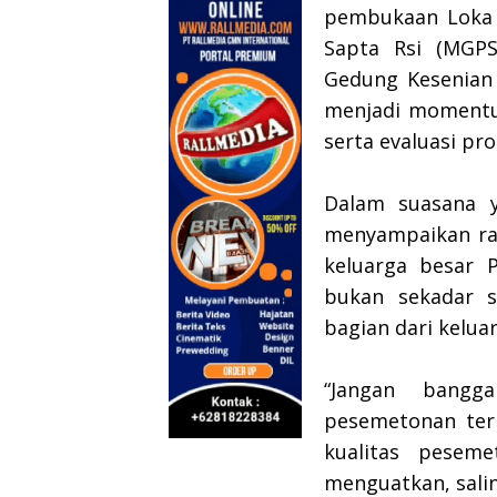
pembukaan Loka 
Sapta Rsi (MGPS
Gedung Kesenian D
menjadi momentu
serta evaluasi pr
Dalam suasana 
menyampaikan ras
keluarga besar 
bukan sekadar s
bagian dari kelu
“Jangan bangg
pesemetonan terb
kualitas peseme
menguatkan, sali