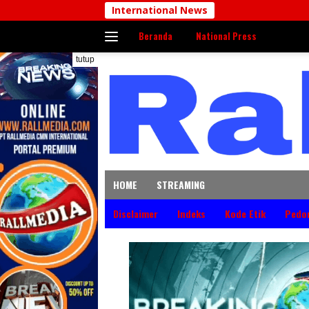
Langsung
International News
ke
Beranda
National Press
konten
tutup
HOME
STREAMING
Disclaimer
Indeks
Kode Etik
Pedo