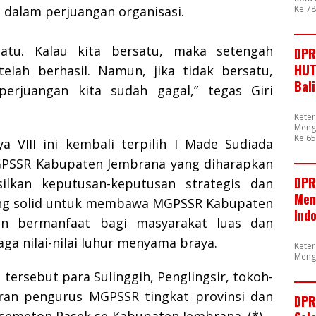
 dalam perjuangan organisasi.
Ke 7
satu. Kalau kita bersatu, maka setengah
DPR
HUT
telah berhasil. Namun, jika tidak bersatu,
Bal
erjuangan kita sudah gagal,” tegas Giri
Kete
Mengu
Ke 65
a VIII ini kembali terpilih I Made Sudiada
GPSSR Kabupaten Jembrana yang diharapkan
DPR
lkan keputusan-keputusan strategis dan
Men
ng solid untuk membawa MGPSSR Kabupaten
Ind
in bermanfaat bagi masyarakat luas dan
ga nilai-nilai luhur menyama braya.
Kete
Meng
 tersebut para Sulinggih, Penglingsir, tokoh-
aran pengurus MGPSSR tingkat provinsi dan
DPR
 semeton Pasek se-Kabupaten Jembrana. (*)