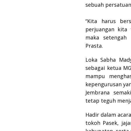
sebuah persatuan
“Kita harus ber
perjuangan kita 
maka setengah p
Prasta.
​Loka Sabha Mady
sebagai ketua M
mampu menghasi
kepengurusan ya
Jembrana semak
tetap teguh menja
​Hadir dalam acara
tokoh Pasek, jaj
kabupaten, serta