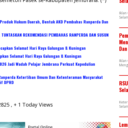
Sel
Ikla
Selam
 Produk Hukum Daerah, Bentuk AKD Pembahas Ranperda Dan
 TUNTASKAN REKOMENDASI PEMBAHAS RANPERDA DAN SUSUN
Pem
Men
apkan Selamat Hari Raya Galungan & Kuningan
Dan
kan Selamat Hari Raya Galungan & Kuningan
Iklan
026 Jadi Wadah Pelajar Jembrana Perkuat Kepedulian
Meng
Ranperda Ketertiban Umum Dan Ketenteraman Masyarakat
tif DPRD
RSU
Sel
Kete
2825
, + 1 Today Views
Selam
Lem