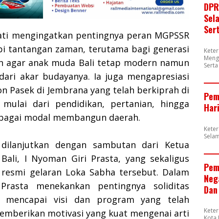
DPR
Sel
Ser
upati mengingatkan pentingnya peran MGPSSR
 tantangan zaman, terutama bagi generasi
Kete
Meng
n agar anak muda Bali tetap modern namun
Sert
 dari akar budayanya. Ia juga mengapresiasi
n Pasek di Jembrana yang telah berkiprah di
Pem
 mulai dari pendidikan, pertanian, hingga
Har
ebagai modal membangun daerah.
Kete
Sela
 dilanjutkan dengan sambutan dari Ketua
Bali, I Nyoman Giri Prasta, yang sekaligus
Pem
resmi gelaran Loka Sabha tersebut. Dalam
Neg
 Prasta menekankan pentingnya soliditas
Dan
k mencapai visi dan program yang telah
Kete
memberikan motivasi yang kuat mengenai arti
Kota 