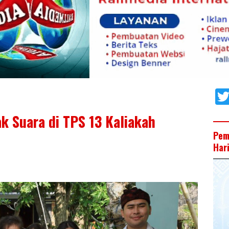
k Suara di TPS 13 Kaliakah
Pem
Har