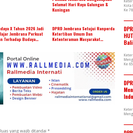
Kete
Selamat Hari Raya Galungan &
Kota 
Kuningan
Ke 7
DPR
daya X Tahun 2026 Jadi
DPRD Jembrana Setujui Ranperda
lajar Jembrana Perkuat
Ketertiban Umum Dan
HUT
an Terhadap Budaya
Ketenteraman Masyarakat
Bal
Menjadi Ranperda Inisiatif DPRD
Kete
Mengu
Ke 65
DPR
Men
Ind
Kete
Meng
Ruas yang wajib ditandai
*
DPR