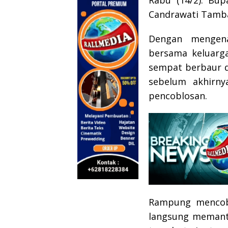
Rabu (14/2). Bup
Candrawati Tamba
Dengan mengena
bersama keluarga
sempat berbaur d
sebelum akhirny
pencoblosan.
Rampung mencob
langsung memanta