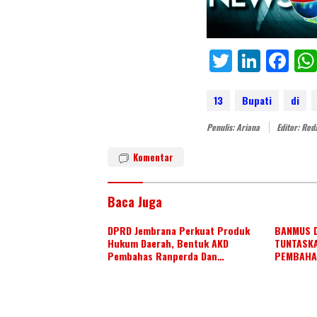
T
Li
F
w
n
ac
itt
k
e
13
Bupati
di
er
e
b
Penulis: Ariana
Editor: Red
dI
o
Komentar
n
o
k
Baca Juga
DPRD Jembrana Perkuat Produk
BANMUS 
Hukum Daerah, Bentuk AKD
TUNTASK
Pembahas Ranperda Dan
PEMBAHA
Ranperbup
AGENDA K