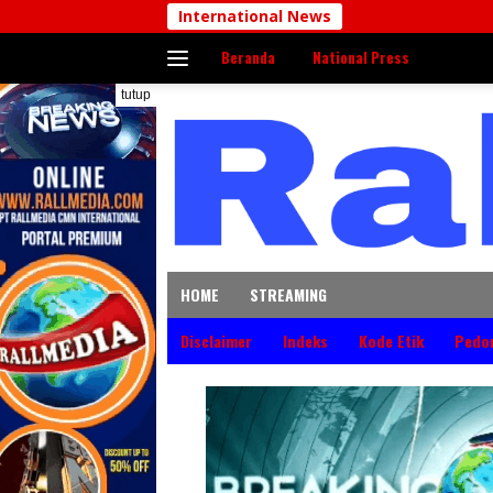
Langsung
International News
ke
Beranda
National Press
konten
tutup
HOME
STREAMING
Disclaimer
Indeks
Kode Etik
Pedo