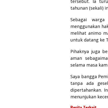
tersebut. Ia tu
tahunan (sekali) i
Sebagai warga 
menggunakan hak 
melihat animo m
untuk datang ke 
Pihaknya juga be
aman sebagaiman
selama masa kam
Saya bangga Pemil
tanpa ada gese
dipertahankan. I
menunjukan kecer
Berita Terkait