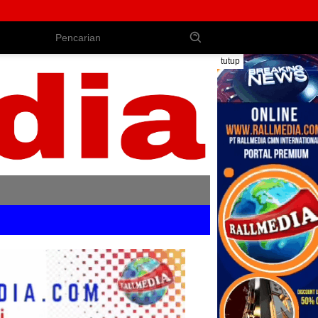
DPRD Jembrana Perkuat Produk Hukum D
tutup