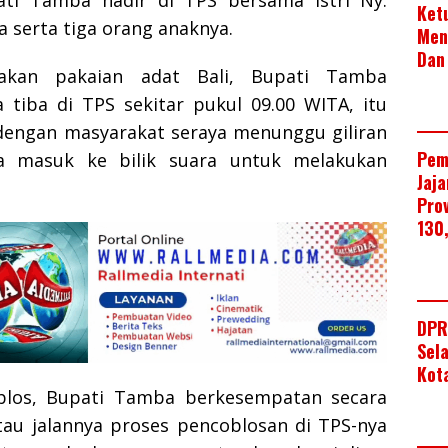
ati Tamba hadir di TPS bersama istri Ny.
Ket
 serta tiga orang anaknya.
Men
Dan
kan pakaian adat Bali, Bupati Tamba
 tiba di TPS sekitar pukul 09.00 WITA, itu
engan masyarakat seraya menunggu giliran
Pem
a masuk ke bilik suara untuk melakukan
Jaj
Pro
130
DPR
Sel
Kot
los, Bupati Tamba berkesempatan secara
u jalannya proses pencoblosan di TPS-nya