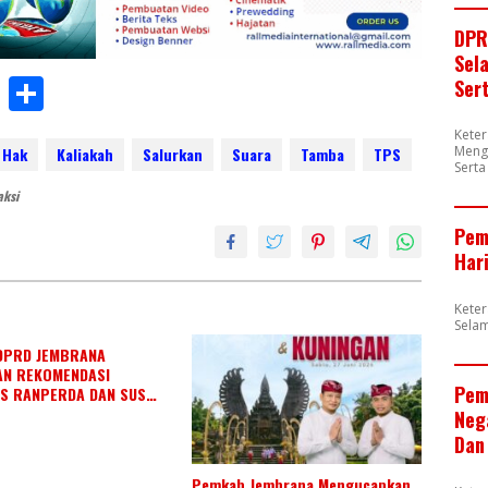
DPR
Sel
W
S
Ser
h
h
Kete
at
ar
Meng
Hak
Kaliakah
Salurkan
Suara
Tamba
TPS
Sert
s
e
aksi
A
Pem
p
Har
p
Kete
Sela
DPRD JEMBRANA
AN REKOMENDASI
Pem
S RANPERDA DAN SUSUN
ERJA JULI 2026
Neg
Dan
Pemkab Jembrana Mengucapkan