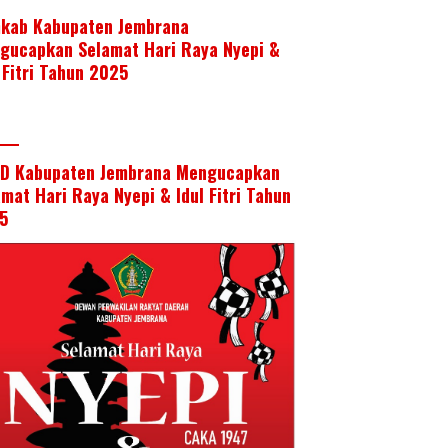
kab Kabupaten Jembrana
gucapkan Selamat Hari Raya Nyepi &
 Fitri Tahun 2025
D Kabupaten Jembrana Mengucapkan
mat Hari Raya Nyepi & Idul Fitri Tahun
5