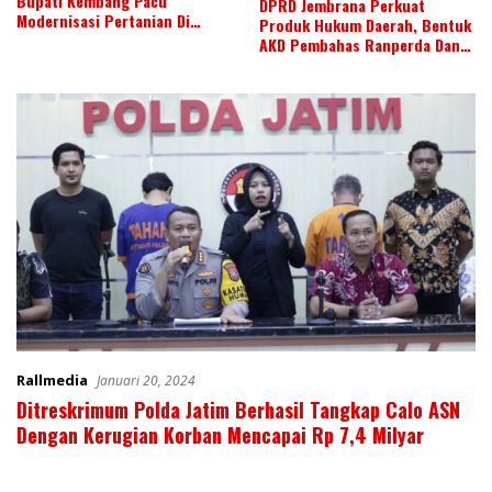
Bupati Kembang Pacu
DPRD Jembrana Perkuat
Modernisasi Pertanian Di
Produk Hukum Daerah, Bentuk
Jembrana
AKD Pembahas Ranperda Dan
Ranperbup
Rallmedia
Januari 20, 2024
Ditreskrimum Polda Jatim Berhasil Tangkap Calo ASN
Dengan Kerugian Korban Mencapai Rp 7,4 Milyar