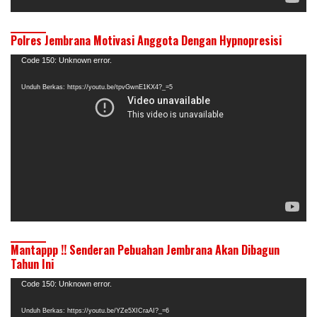
Polres Jembrana Motivasi Anggota Dengan Hypnopresisi
Pemutar
Code 150: Unknown error.
Video
Unduh Berkas: https://youtu.be/tpvGwnE1KX4?_=5
Mantappp !! Senderan Pebuahan Jembrana Akan Dibagun
Tahun Ini
Pemutar
Code 150: Unknown error.
Video
Unduh Berkas: https://youtu.be/YZe5XICraAI?_=6