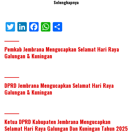
Selengkapnya
T
Li
F
W
S
w
n
ac
h
h
itt
k
e
at
ar
Pemkab Jembrana Mengucapkan Selamat Hari Raya
er
e
b
s
e
Galungan & Kuningan
dI
o
A
n
o
p
k
p
DPRD Jembrana Mengucapkan Selamat Hari Raya
Galungan & Kuningan
Ketua DPRD Kabupaten Jembrana Mengucapkan
Selamat Hari Raya Galungan Dan Kuningan Tahun 2025