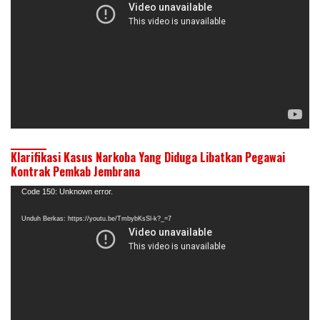
Klarifikasi Kasus Narkoba Yang Diduga Libatkan Pegawai
Kontrak Pemkab Jembrana
Pemutar
Code 150: Unknown error.
Video
Unduh Berkas: https://youtu.be/TmbybKsSl-k?_=7