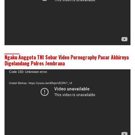
Ngaku Anggota TNI Sebar Video Pornography Pacar Akhirnya
Digelandang Polres Jembrana
Pemutar
Code 150: Unknown error.
Video
Unduh Berkas: https://youtu.be/dl5ejmVE2Pk?_=4