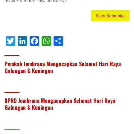
untuk komentar saya berikutnya.
T
Li
F
W
S
w
n
ac
h
h
itt
k
e
at
ar
Pemkab Jembrana Mengucapkan Selamat Hari Raya
er
e
b
s
e
Galungan & Kuningan
dI
o
A
n
o
p
k
p
DPRD Jembrana Mengucapkan Selamat Hari Raya
Galungan & Kuningan