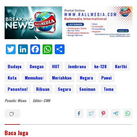
T
Li
F
W
S
w
n
ac
h
h
itt
k
e
at
ar
Budaya
Dengan
HUT
Jembrana
ke-128
Kerthi
er
e
b
s
e
Kota
Memukau:
Meriahkan
Negara
Pawai
dI
o
A
Penonton!
Ribuan
Segara
Seniman
Tema
n
o
p
Penulis: Wiswa
Editor: CMN
k
p
Baca Juga