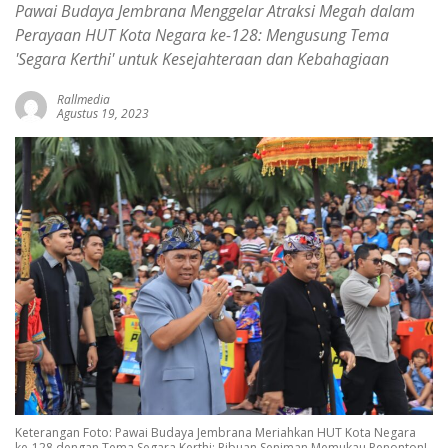
Pawai Budaya Jembrana Menggelar Atraksi Megah dalam
Perayaan HUT Kota Negara ke-128: Mengusung Tema
'Segara Kerthi' untuk Kesejahteraan dan Kebahagiaan
Rallmedia
Agustus 19, 2023
Keterangan Foto: Pawai Budaya Jembrana Meriahkan HUT Kota Negara
ke-128 dengan Tema Segara Kerthi: Ribuan Seniman Memukau Penonton!