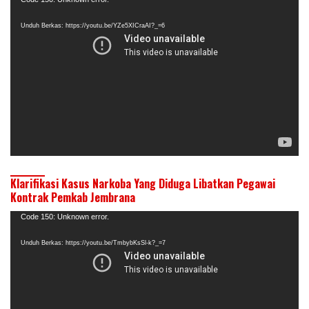
Pemutar
Video
Unduh Berkas: https://youtu.be/YZe5XICraAI?_=6
Klarifikasi Kasus Narkoba Yang Diduga Libatkan Pegawai
Kontrak Pemkab Jembrana
Pemutar
Code 150: Unknown error.
Video
Unduh Berkas: https://youtu.be/TmbybKsSl-k?_=7