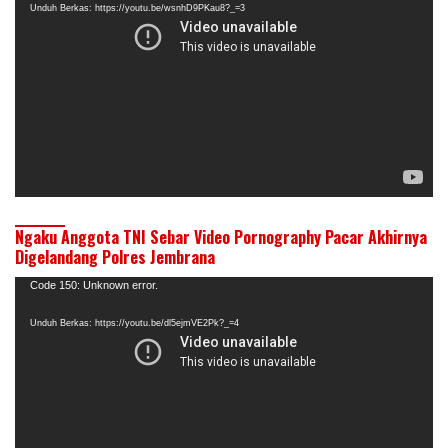
Unduh Berkas: https://youtu.be/wsnhD9PKau8?_=3
Ngaku Anggota TNI Sebar Video Pornography Pacar Akhirnya
Digelandang Polres Jembrana
Pemutar
Code 150: Unknown error.
Video
Unduh Berkas: https://youtu.be/dl5ejmVE2Pk?_=4