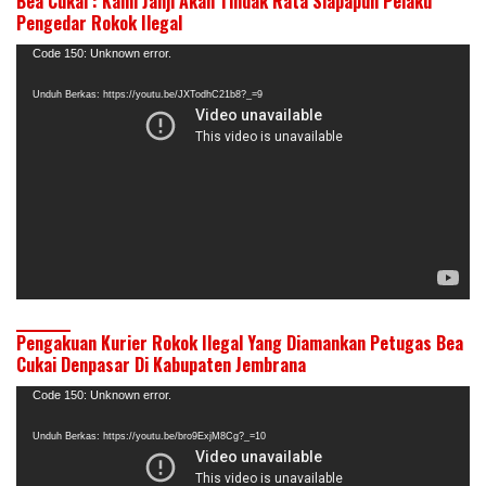
Bea Cukai : Kami Janji Akan Tindak Rata Siapapun Pelaku
Pengedar Rokok Ilegal
Pemutar
Code 150: Unknown error.
Video
Unduh Berkas: https://youtu.be/JXTodhC21b8?_=9
Pengakuan Kurier Rokok Ilegal Yang Diamankan Petugas Bea
Cukai Denpasar Di Kabupaten Jembrana
Pemutar
Code 150: Unknown error.
Video
Unduh Berkas: https://youtu.be/bro9ExjM8Cg?_=10