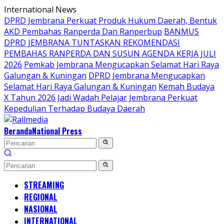
Langsung
International News
ke
DPRD Jembrana Perkuat Produk Hukum Daerah, Bentuk
konten
AKD Pembahas Ranperda Dan Ranperbup
BANMUS
DPRD JEMBRANA TUNTASKAN REKOMENDASI
PEMBAHAS RANPERDA DAN SUSUN AGENDA KERJA JULI
2026
Pemkab Jembrana Mengucapkan Selamat Hari Raya
Galungan & Kuningan
DPRD Jembrana Mengucapkan
Selamat Hari Raya Galungan & Kuningan
Kemah Budaya
X Tahun 2026 Jadi Wadah Pelajar Jembrana Perkuat
Kepedulian Terhadap Budaya Daerah
Beranda
National Press
STREAMING
REGIONAL
NASIONAL
INTERNATIONAL