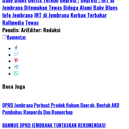
Share
Jembrana Ditemukan Tewas Diduga Alami Baby Blues
Info Jembrana
IRT di Jembrana
Korban Terbakar
Rallmedia
Tewas
Penulis: Ari
Editor: Redaksi
Komentar
Baca Juga
DPRD Jembrana Perkuat Produk Hukum Daerah, Bentuk AKD
Pembahas Ranperda Dan Ranperbup
BANMUS DPRD JEMBRANA TUNTASKAN REKOMENDASI