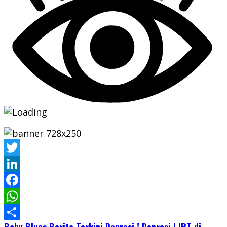
Twitter
LinkedIn
Facebook
WhatsApp
Baby Blues
Berita Terkini
Depresi !
Depresi ! IRT di