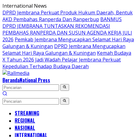
Langsung
International News
ke
DPRD Jembrana Perkuat Produk Hukum Daerah, Bentuk
konten
AKD Pembahas Ranperda Dan Ranperbup
BANMUS
DPRD JEMBRANA TUNTASKAN REKOMENDASI
PEMBAHAS RANPERDA DAN SUSUN AGENDA KERJA JULI
2026
Pemkab Jembrana Mengucapkan Selamat Hari Raya
Galungan & Kuningan
DPRD Jembrana Mengucapkan
Selamat Hari Raya Galungan & Kuningan
Kemah Budaya
X Tahun 2026 Jadi Wadah Pelajar Jembrana Perkuat
Kepedulian Terhadap Budaya Daerah
Beranda
National Press
STREAMING
REGIONAL
NASIONAL
INTERNATIONAL