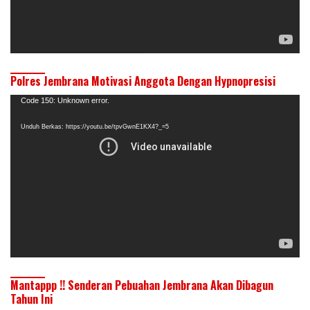
Polres Jembrana Motivasi Anggota Dengan Hypnopresisi
Pemutar
Code 150: Unknown error.
Video
Unduh Berkas: https://youtu.be/tpvGwnE1KX4?_=5
Mantappp !! Senderan Pebuahan Jembrana Akan Dibagun
Tahun Ini