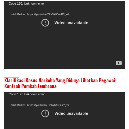
Pemutar
Code 150: Unknown error.
Video
Unduh Berkas: https://youtu.be/YZe5XICraAI?_=6
Klarifikasi Kasus Narkoba Yang Diduga Libatkan Pegawai
Kontrak Pemkab Jembrana
Pemutar
Code 150: Unknown error.
Video
Unduh Berkas: https://youtu.be/TmbybKsSl-k?_=7