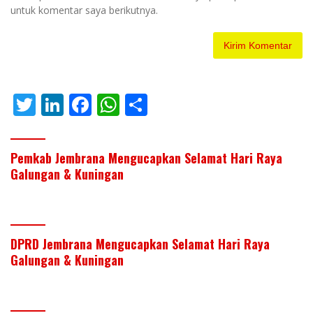
untuk komentar saya berikutnya.
T
Li
F
W
S
w
n
ac
h
h
itt
k
e
at
ar
Pemkab Jembrana Mengucapkan Selamat Hari Raya
er
e
b
s
e
Galungan & Kuningan
dI
o
A
n
o
p
k
p
DPRD Jembrana Mengucapkan Selamat Hari Raya
Galungan & Kuningan