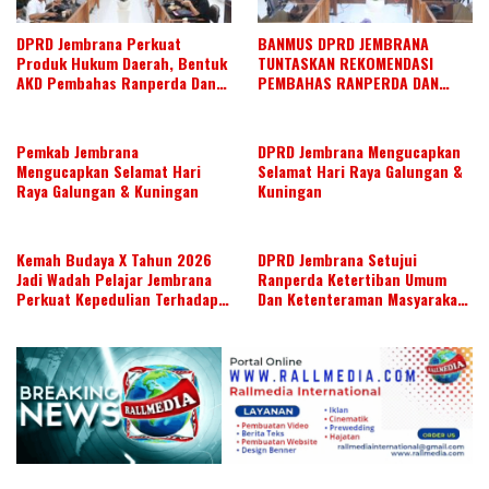
DPRD Jembrana Perkuat
BANMUS DPRD JEMBRANA
Produk Hukum Daerah, Bentuk
TUNTASKAN REKOMENDASI
AKD Pembahas Ranperda Dan
PEMBAHAS RANPERDA DAN
Ranperbup
SUSUN AGENDA KERJA JULI 2026
Pemkab Jembrana
DPRD Jembrana Mengucapkan
Mengucapkan Selamat Hari
Selamat Hari Raya Galungan &
Raya Galungan & Kuningan
Kuningan
Kemah Budaya X Tahun 2026
DPRD Jembrana Setujui
Jadi Wadah Pelajar Jembrana
Ranperda Ketertiban Umum
Perkuat Kepedulian Terhadap
Dan Ketenteraman Masyarakat
Budaya Daerah
Menjadi Ranperda Inisiatif
DPRD