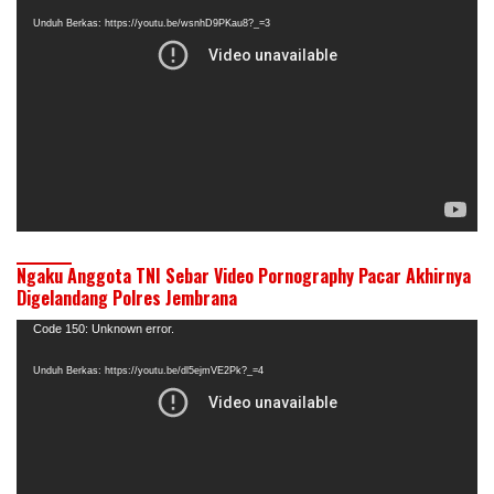
Video
Unduh Berkas: https://youtu.be/wsnhD9PKau8?_=3
Ngaku Anggota TNI Sebar Video Pornography Pacar Akhirnya
Digelandang Polres Jembrana
Pemutar
Code 150: Unknown error.
Video
Unduh Berkas: https://youtu.be/dl5ejmVE2Pk?_=4