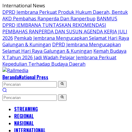
Langsung
International News
ke
DPRD Jembrana Perkuat Produk Hukum Daerah, Bentuk
konten
AKD Pembahas Ranperda Dan Ranperbup
BANMUS
DPRD JEMBRANA TUNTASKAN REKOMENDASI
PEMBAHAS RANPERDA DAN SUSUN AGENDA KERJA JULI
2026
Pemkab Jembrana Mengucapkan Selamat Hari Raya
Galungan & Kuningan
DPRD Jembrana Mengucapkan
Selamat Hari Raya Galungan & Kuningan
Kemah Budaya
X Tahun 2026 Jadi Wadah Pelajar Jembrana Perkuat
Kepedulian Terhadap Budaya Daerah
Beranda
National Press
STREAMING
REGIONAL
NASIONAL
INTERNATIONAL