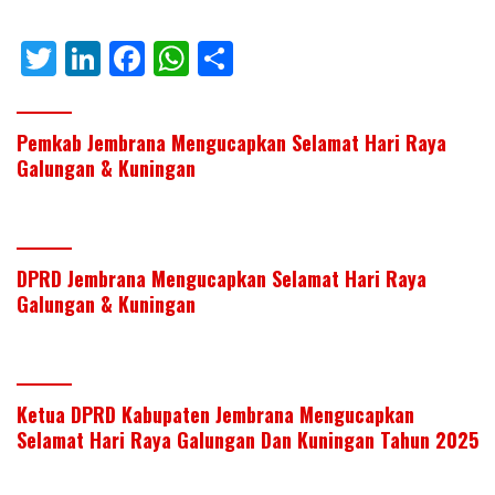
T
Li
F
W
S
w
n
ac
h
h
itt
k
e
at
ar
Pemkab Jembrana Mengucapkan Selamat Hari Raya
er
e
b
s
e
Galungan & Kuningan
dI
o
A
n
o
p
k
p
DPRD Jembrana Mengucapkan Selamat Hari Raya
Galungan & Kuningan
Ketua DPRD Kabupaten Jembrana Mengucapkan
Selamat Hari Raya Galungan Dan Kuningan Tahun 2025