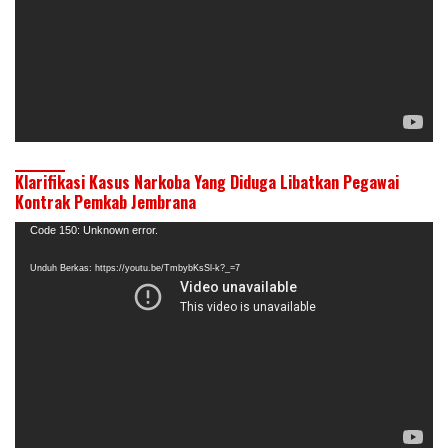
Klarifikasi Kasus Narkoba Yang Diduga Libatkan Pegawai
Kontrak Pemkab Jembrana
Pemutar
Code 150: Unknown error.
Video
Unduh Berkas: https://youtu.be/TmbybKsSl-k?_=7