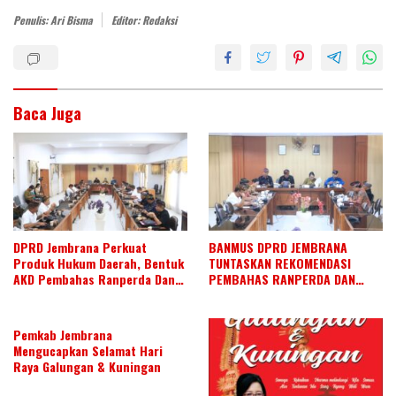
dI
o
A
Penulis: Ari Bisma
Editor: Redaksi
n
o
p
k
p
Baca Juga
DPRD Jembrana Perkuat
BANMUS DPRD JEMBRANA
Produk Hukum Daerah, Bentuk
TUNTASKAN REKOMENDASI
AKD Pembahas Ranperda Dan
PEMBAHAS RANPERDA DAN
Ranperbup
SUSUN AGENDA KERJA JULI 2026
Pemkab Jembrana
Mengucapkan Selamat Hari
Raya Galungan & Kuningan