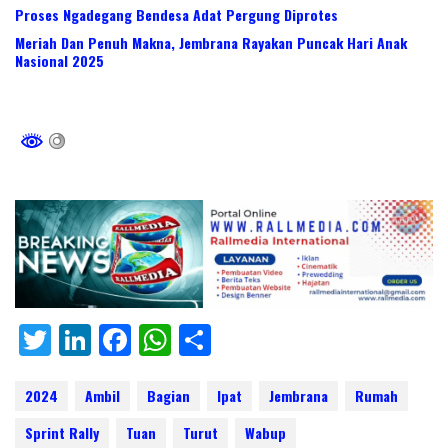
Proses Ngadegang Bendesa Adat Pergung Diprotes
Meriah Dan Penuh Makna, Jembrana Rayakan Puncak Hari Anak
Nasional 2025
T
Li
F
W
S
w
n
ac
h
h
itt
k
e
at
ar
2024
Ambil
Bagian
Ipat
Jembrana
Rumah
er
e
b
s
e
Sprint Rally
Tuan
Turut
Wabup