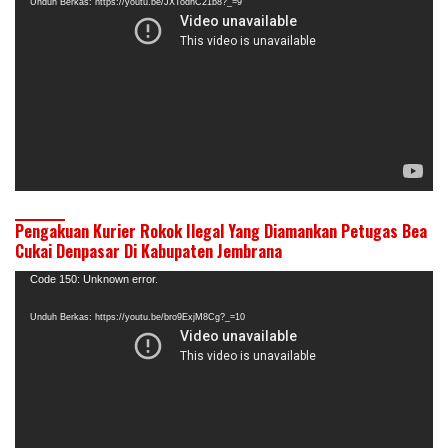
Unduh Berkas: https://youtu.be/JXTodhC21b8?_=9
Pengakuan Kurier Rokok Ilegal Yang Diamankan Petugas Bea
Cukai Denpasar Di Kabupaten Jembrana
Pemutar
Code 150: Unknown error.
Video
Unduh Berkas: https://youtu.be/bro9ExjM8Cg?_=10