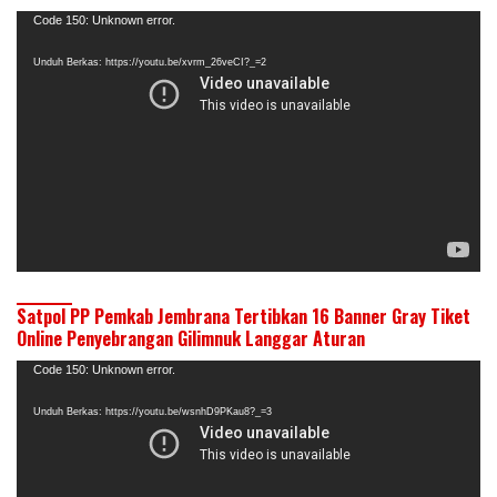
Pemutar
Code 150: Unknown error.
Video
Unduh Berkas: https://youtu.be/xvrm_26veCI?_=2
Satpol PP Pemkab Jembrana Tertibkan 16 Banner Gray Tiket
Online Penyebrangan Gilimnuk Langgar Aturan
Pemutar
Code 150: Unknown error.
Video
Unduh Berkas: https://youtu.be/wsnhD9PKau8?_=3