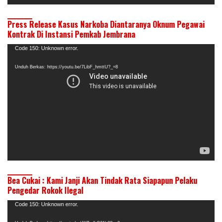
Press Release Kasus Narkoba Diantaranya Oknum Pegawai
Kontrak Di Instansi Pemkab Jembrana
Pemutar
Code 150: Unknown error.
Video
Unduh Berkas: https://youtu.be/7LibF_hmttU?_=8
Bea Cukai : Kami Janji Akan Tindak Rata Siapapun Pelaku
Pengedar Rokok Ilegal
Pemutar
Code 150: Unknown error.
Video