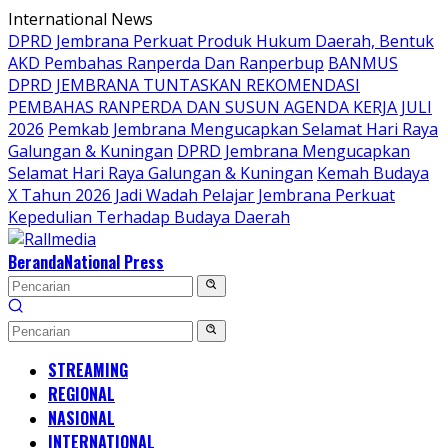
Langsung
International News
ke
DPRD Jembrana Perkuat Produk Hukum Daerah, Bentuk
konten
AKD Pembahas Ranperda Dan Ranperbup
BANMUS
DPRD JEMBRANA TUNTASKAN REKOMENDASI
PEMBAHAS RANPERDA DAN SUSUN AGENDA KERJA JULI
2026
Pemkab Jembrana Mengucapkan Selamat Hari Raya
Galungan & Kuningan
DPRD Jembrana Mengucapkan
Selamat Hari Raya Galungan & Kuningan
Kemah Budaya
X Tahun 2026 Jadi Wadah Pelajar Jembrana Perkuat
Kepedulian Terhadap Budaya Daerah
Beranda
National Press
STREAMING
REGIONAL
NASIONAL
INTERNATIONAL