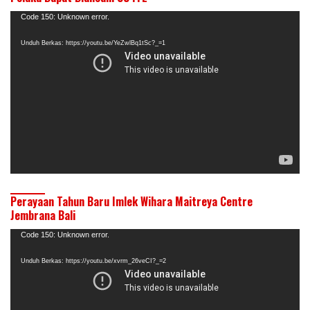
Pemutar
Code 150: Unknown error.
Video
Unduh Berkas: https://youtu.be/YeZwlBq1tSc?_=1
Perayaan Tahun Baru Imlek Wihara Maitreya Centre
Jembrana Bali
Pemutar
Code 150: Unknown error.
Video
Unduh Berkas: https://youtu.be/xvrm_26veCI?_=2