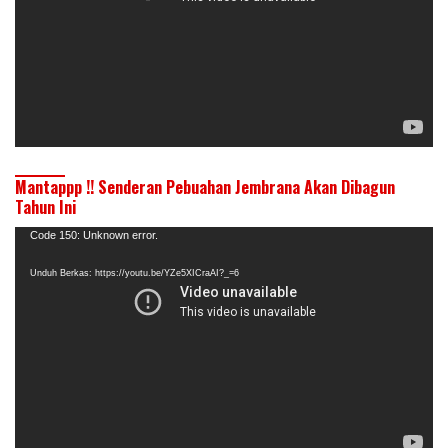
Mantappp !! Senderan Pebuahan Jembrana Akan Dibagun
Tahun Ini
Pemutar
Code 150: Unknown error.
Video
Unduh Berkas: https://youtu.be/YZe5XICraAI?_=6