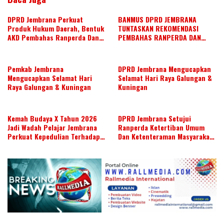
DPRD Jembrana Perkuat
BANMUS DPRD JEMBRANA
Produk Hukum Daerah, Bentuk
TUNTASKAN REKOMENDASI
AKD Pembahas Ranperda Dan
PEMBAHAS RANPERDA DAN
Ranperbup
SUSUN AGENDA KERJA JULI 2026
Pemkab Jembrana
DPRD Jembrana Mengucapkan
Mengucapkan Selamat Hari
Selamat Hari Raya Galungan &
Raya Galungan & Kuningan
Kuningan
Kemah Budaya X Tahun 2026
DPRD Jembrana Setujui
Jadi Wadah Pelajar Jembrana
Ranperda Ketertiban Umum
Perkuat Kepedulian Terhadap
Dan Ketenteraman Masyarakat
Budaya Daerah
Menjadi Ranperda Inisiatif
DPRD