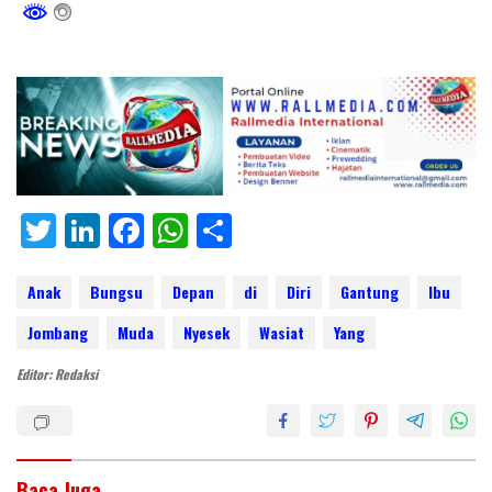
T
Li
F
W
S
w
n
ac
h
h
itt
k
e
at
ar
Anak
Bungsu
Depan
di
Diri
Gantung
Ibu
er
e
b
s
e
Jombang
Muda
Nyesek
Wasiat
Yang
dI
o
A
Editor: Redaksi
n
o
p
k
p
Baca Juga