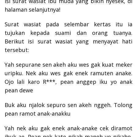
Isi surat wasiat ibu muda yang bikin nyesek, di
halaman selanjutnya!
Surat wasiat pada selembar kertas itu ia
tujukan kepada suami dan orang tuanya.
Berikut isi surat wasiat yang menyayat hati
tersebut:
Yah sepurane sen akeh aku wes gak kuat meker
uripku. Nek aku wes gak enek ramuten anake.
Ojo lali karo R***, pean anggep iku yo anak
pean dewe
Buk aku njalok sepuro sen akeh nggeh. Tolong
pean ramot anak-anakku
Yah nek aku gak enek anak-anake cek diramot
ibuk ae. Pean nek kate nikah maneh yo nikaho,