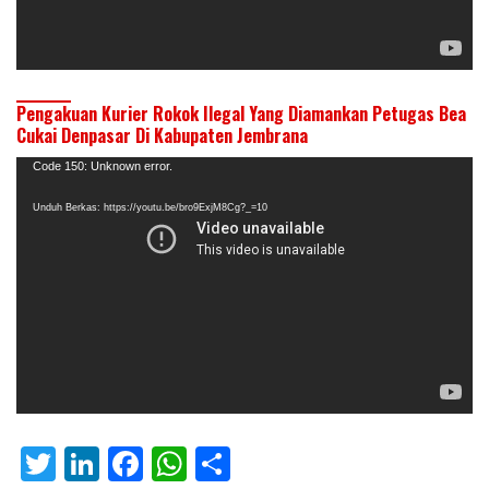
Pengakuan Kurier Rokok Ilegal Yang Diamankan Petugas Bea
Cukai Denpasar Di Kabupaten Jembrana
Pemutar
Code 150: Unknown error.
Video
Unduh Berkas: https://youtu.be/bro9ExjM8Cg?_=10
T
Li
F
W
S