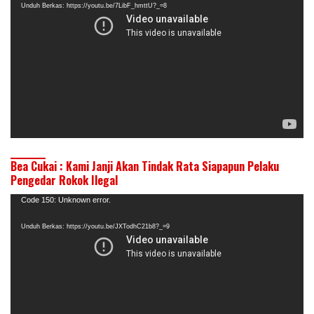
Unduh Berkas: https://youtu.be/7LibF_hmttU?_=8
Bea Cukai : Kami Janji Akan Tindak Rata Siapapun Pelaku
Pengedar Rokok Ilegal
Pemutar
Code 150: Unknown error.
Video
Unduh Berkas: https://youtu.be/JXTodhC21b8?_=9