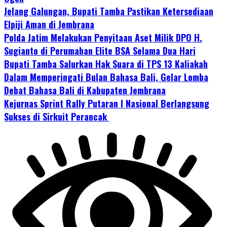
Jelang Galungan, Bupati Tamba Pastikan Ketersediaan
Elpiji Aman di Jembrana
Polda Jatim Melakukan Penyitaan Aset Milik DPO H.
Sugianto di Perumahan Elite BSA Selama Dua Hari
Bupati Tamba Salurkan Hak Suara di TPS 13 Kaliakah
Dalam Memperingati Bulan Bahasa Bali, Gelar Lomba
Debat Bahasa Bali di Kabupaten Jembrana
Kejurnas Sprint Rally Putaran I Nasional Berlangsung
Sukses di Sirkuit Perancak