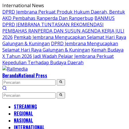
Langsung
International News
ke
DPRD Jembrana Perkuat Produk Hukum Daerah, Bentuk
konten
AKD Pembahas Ranperda Dan Ranperbup
BANMUS
DPRD JEMBRANA TUNTASKAN REKOMENDASI
PEMBAHAS RANPERDA DAN SUSUN AGENDA KERJA JULI
2026
Pemkab Jembrana Mengucapkan Selamat Hari Raya
Galungan & Kuningan
DPRD Jembrana Mengucapkan
Selamat Hari Raya Galungan & Kuningan
Kemah Budaya
X Tahun 2026 Jadi Wadah Pelajar Jembrana Perkuat
Kepedulian Terhadap Budaya Daerah
Beranda
National Press
STREAMING
REGIONAL
NASIONAL
INTERNATIONAL