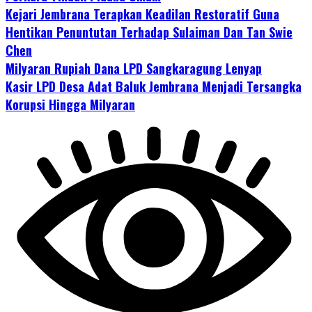
Kejari Jembrana Terapkan Keadilan Restoratif Guna
Hentikan Penuntutan Terhadap Sulaiman Dan Tan Swie
Chen
Milyaran Rupiah Dana LPD Sangkaragung Lenyap
Kasir LPD Desa Adat Baluk Jembrana Menjadi Tersangka
Korupsi Hingga Milyaran