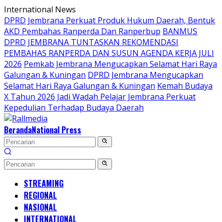
Langsung
International News
ke
DPRD Jembrana Perkuat Produk Hukum Daerah, Bentuk
konten
AKD Pembahas Ranperda Dan Ranperbup
BANMUS
DPRD JEMBRANA TUNTASKAN REKOMENDASI
PEMBAHAS RANPERDA DAN SUSUN AGENDA KERJA JULI
2026
Pemkab Jembrana Mengucapkan Selamat Hari Raya
Galungan & Kuningan
DPRD Jembrana Mengucapkan
Selamat Hari Raya Galungan & Kuningan
Kemah Budaya
X Tahun 2026 Jadi Wadah Pelajar Jembrana Perkuat
Kepedulian Terhadap Budaya Daerah
Beranda
National Press
STREAMING
REGIONAL
NASIONAL
INTERNATIONAL