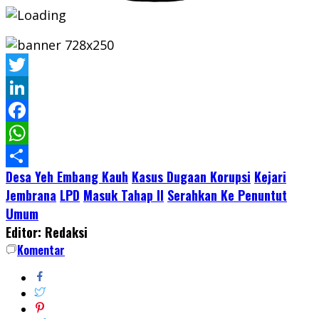
Twitter
LinkedIn
Facebook
WhatsApp
Desa Yeh Embang Kauh
Kasus Dugaan Korupsi
Kejari
Share
Jembrana
LPD
Masuk Tahap II
Serahkan Ke Penuntut
Umum
Editor: Redaksi
Komentar