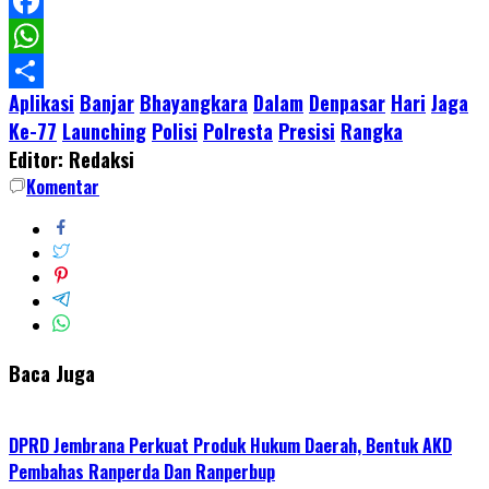
LinkedIn
Facebook
WhatsApp
Aplikasi
Banjar
Bhayangkara
Dalam
Denpasar
Hari
Jaga
Share
Ke-77
Launching
Polisi
Polresta
Presisi
Rangka
Editor: Redaksi
Komentar
Baca Juga
DPRD Jembrana Perkuat Produk Hukum Daerah, Bentuk AKD
Pembahas Ranperda Dan Ranperbup