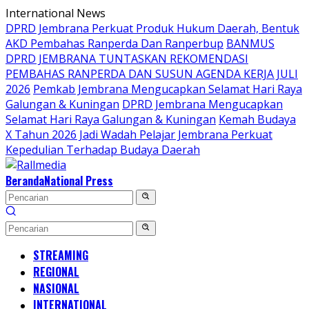
Langsung
International News
ke
DPRD Jembrana Perkuat Produk Hukum Daerah, Bentuk
konten
AKD Pembahas Ranperda Dan Ranperbup
BANMUS
DPRD JEMBRANA TUNTASKAN REKOMENDASI
PEMBAHAS RANPERDA DAN SUSUN AGENDA KERJA JULI
2026
Pemkab Jembrana Mengucapkan Selamat Hari Raya
Galungan & Kuningan
DPRD Jembrana Mengucapkan
Selamat Hari Raya Galungan & Kuningan
Kemah Budaya
X Tahun 2026 Jadi Wadah Pelajar Jembrana Perkuat
Kepedulian Terhadap Budaya Daerah
Beranda
National Press
STREAMING
REGIONAL
NASIONAL
INTERNATIONAL