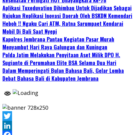
Aplikasi Tuxeduvation Dihimbau Untuk Dijadikan Sebagai
Rujukan Replikasi Inovasi Daerah Oleh BSKDN Kemendari
Heboh !! Ngaku Cari ATM, Ratna Sarumpaet Kendarai
Mobil Di Bali Saat Nyepi
Kapolres Jembrana Pantau Kegiatan Pasar Murah
Menyambut Hari Raya Galungan dan Kuningan
Polda Jatim Melakukan Penyitaan Aset Milik DPO H.
Sugianto di Perumahan Elite BSA Selama Dua Hari
Dalam Memperingati Bulan Bahasa Bali, Gelar Lomba
Debat Bahasa Bali di Kabupaten Jembrana
Twitter