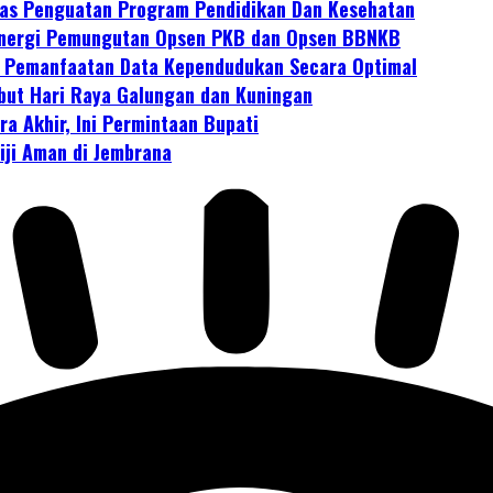
has Penguatan Program Pendidikan Dan Kesehatan
Sinergi Pemungutan Opsen PKB dan Opsen BBNKB
n Pemanfaatan Data Kependudukan Secara Optimal
but Hari Raya Galungan dan Kuningan
a Akhir, Ini Permintaan Bupati
iji Aman di Jembrana