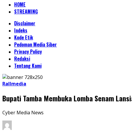
HOME
STREAMING
Disclaimer
Indeks
Kode Etik
Pedoman Media Siber
Privacy Policy
Redaksi
Tentang Kami
Rallmedia
Bupati Tamba Membuka Lomba Senam Lansia
Cyber Media News