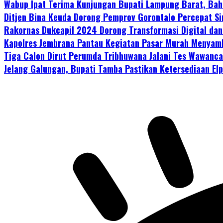
Wabup Ipat Terima Kunjungan Bupati Lampung Barat, Ba
Ditjen Bina Keuda Dorong Pemprov Gorontalo Percepat 
Rakornas Dukcapil 2024 Dorong Transformasi Digital da
Kapolres Jembrana Pantau Kegiatan Pasar Murah Menyam
Tiga Calon Dirut Perumda Tribhuwana Jalani Tes Wawancar
Jelang Galungan, Bupati Tamba Pastikan Ketersediaan Elp