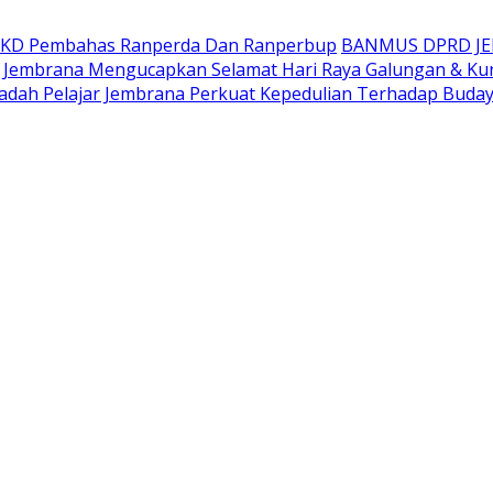
AKD Pembahas Ranperda Dan Ranperbup
BANMUS DPRD J
Jembrana Mengucapkan Selamat Hari Raya Galungan & Ku
adah Pelajar Jembrana Perkuat Kepedulian Terhadap Buda