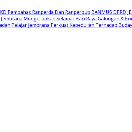
AKD Pembahas Ranperda Dan Ranperbup
BANMUS DPRD J
Jembrana Mengucapkan Selamat Hari Raya Galungan & Ku
adah Pelajar Jembrana Perkuat Kepedulian Terhadap Buda