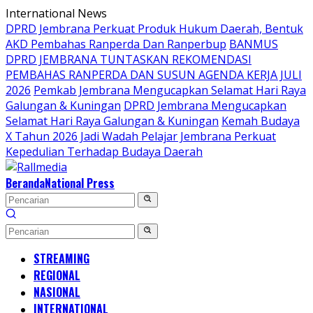
Langsung
International News
ke
DPRD Jembrana Perkuat Produk Hukum Daerah, Bentuk
konten
AKD Pembahas Ranperda Dan Ranperbup
BANMUS
DPRD JEMBRANA TUNTASKAN REKOMENDASI
PEMBAHAS RANPERDA DAN SUSUN AGENDA KERJA JULI
2026
Pemkab Jembrana Mengucapkan Selamat Hari Raya
Galungan & Kuningan
DPRD Jembrana Mengucapkan
Selamat Hari Raya Galungan & Kuningan
Kemah Budaya
X Tahun 2026 Jadi Wadah Pelajar Jembrana Perkuat
Kepedulian Terhadap Budaya Daerah
Beranda
National Press
STREAMING
REGIONAL
NASIONAL
INTERNATIONAL