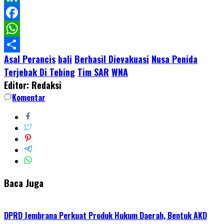
LinkedIn
Facebook
WhatsApp
Asal Perancis
bali
Berhasil Dievakuasi
Nusa Penida
Share
Terjebak Di Tebing
Tim SAR
WNA
Editor: Redaksi
Komentar
Baca Juga
DPRD Jembrana Perkuat Produk Hukum Daerah, Bentuk AKD