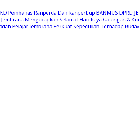
AKD Pembahas Ranperda Dan Ranperbup
BANMUS DPRD J
Jembrana Mengucapkan Selamat Hari Raya Galungan & Ku
adah Pelajar Jembrana Perkuat Kepedulian Terhadap Buda