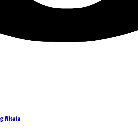
ng
Wisata