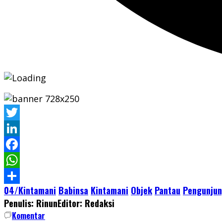
Twitter
LinkedIn
Facebook
WhatsApp
04/Kintamani
Babinsa
Kintamani
Objek
Pantau
Pengunju
Share
Penulis: Rinun
Editor: Redaksi
Komentar