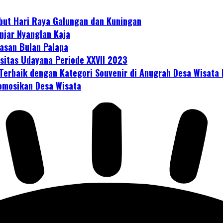
but Hari Raya Galungan dan Kuningan
njar Nyanglan Kaja
asan Bulan Palapa
sitas Udayana Periode XXVII 2023
Terbaik dengan Kategori Souvenir di Anugrah Desa Wisata
romosikan Desa Wisata