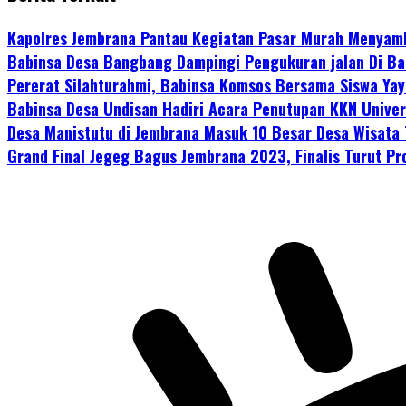
Kapolres Jembrana Pantau Kegiatan Pasar Murah Menyam
Babinsa Desa Bangbang Dampingi Pengukuran jalan Di Ba
Pererat Silahturahmi, Babinsa Komsos Bersama Siswa Yay
Babinsa Desa Undisan Hadiri Acara Penutupan KKN Univer
Desa Manistutu di Jembrana Masuk 10 Besar Desa Wisata 
Grand Final Jegeg Bagus Jembrana 2023, Finalis Turut P