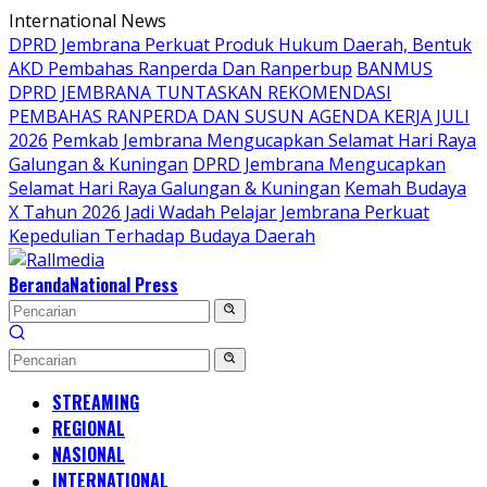
Langsung
International News
ke
DPRD Jembrana Perkuat Produk Hukum Daerah, Bentuk
konten
AKD Pembahas Ranperda Dan Ranperbup
BANMUS
DPRD JEMBRANA TUNTASKAN REKOMENDASI
PEMBAHAS RANPERDA DAN SUSUN AGENDA KERJA JULI
2026
Pemkab Jembrana Mengucapkan Selamat Hari Raya
Galungan & Kuningan
DPRD Jembrana Mengucapkan
Selamat Hari Raya Galungan & Kuningan
Kemah Budaya
X Tahun 2026 Jadi Wadah Pelajar Jembrana Perkuat
Kepedulian Terhadap Budaya Daerah
Beranda
National Press
STREAMING
REGIONAL
NASIONAL
INTERNATIONAL