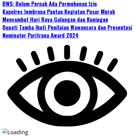
BWS: Belum Pernah Ada Permohonan Izin
Kapolres Jembrana Pantau Kegiatan Pasar Murah
Menyambut Hari Raya Galungan dan Kuningan
Bupati Tamba Ikuti Penilaian Wawancara dan Presentasi
Nominator Paritrana Award 2024