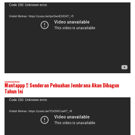
Pemutar
Code 150: Unknown error.
Video
Unduh Berkas: https://youtu.be/tpvGwnE1KX4?_=5
Mantappp !! Senderan Pebuahan Jembrana Akan Dibagun
Tahun Ini
Pemutar
Code 150: Unknown error.
Video
Unduh Berkas: https://youtu.be/YZe5XICraAI?_=6