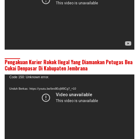
Pengakuan Kurier Rokok Ilegal Yang Diamankan Petugas Bea
Cukai Denpasar Di Kabupaten Jembrana
Pemutar
Code 150: Unknown error.
Video
Unduh Berkas: https://youtu.be/bro9ExjM8Cg?_=10