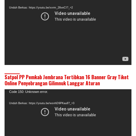
Video
Unduh Berkas: https://youtu.be/xvrm_26veCI?_=2
Satpol PP Pemkab Jembrana Tertibkan 16 Banner Gray Tiket
Online Penyebrangan Gilimnuk Langgar Aturan
Pemutar
Code 150: Unknown error.
Video
Unduh Berkas: https://youtu.be/wsnhD9PKau8?_=3