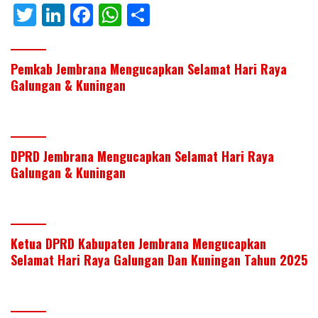
T
Li
F
W
S
w
n
ac
h
h
itt
k
e
at
ar
Pemkab Jembrana Mengucapkan Selamat Hari Raya
er
e
b
s
e
Galungan & Kuningan
dI
o
A
n
o
p
k
p
DPRD Jembrana Mengucapkan Selamat Hari Raya
Galungan & Kuningan
Ketua DPRD Kabupaten Jembrana Mengucapkan
Selamat Hari Raya Galungan Dan Kuningan Tahun 2025