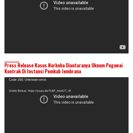
Press Release Kasus Narkoba Diantaranya Oknum Pegawai
Kontrak Di Instansi Pemkab Jembrana
Pemutar
Code 150: Unknown error.
Video
Unduh Berkas: https://youtu.be/7LibF_hmttU?_=8