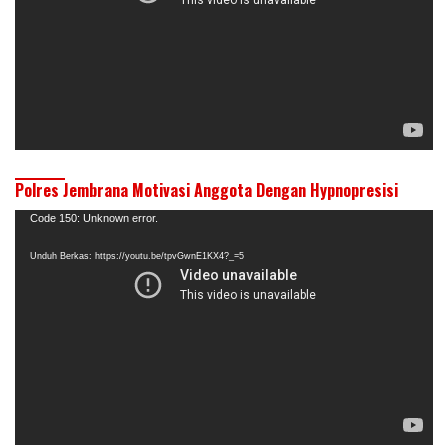
Polres Jembrana Motivasi Anggota Dengan Hypnopresisi
Pemutar
Code 150: Unknown error.
Video
Unduh Berkas: https://youtu.be/tpvGwnE1KX4?_=5