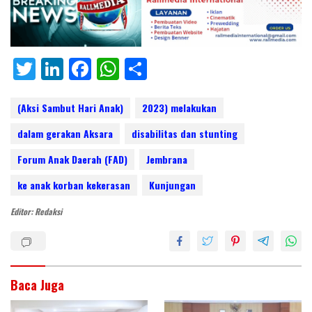
T
Li
F
W
S
w
n
ac
h
h
itt
k
e
at
ar
(Aksi Sambut Hari Anak)
2023) melakukan
er
e
b
s
e
dalam gerakan Aksara
disabilitas dan stunting
dI
o
A
Forum Anak Daerah (FAD)
Jembrana
n
o
p
ke anak korban kekerasan
Kunjungan
k
p
Editor: Redaksi
Baca Juga