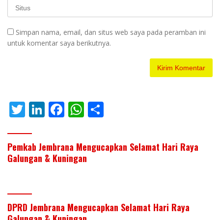
Simpan nama, email, dan situs web saya pada peramban ini
untuk komentar saya berikutnya.
T
Li
F
W
S
w
n
ac
h
h
itt
k
e
at
ar
Pemkab Jembrana Mengucapkan Selamat Hari Raya
er
e
b
s
e
Galungan & Kuningan
dI
o
A
n
o
p
k
p
DPRD Jembrana Mengucapkan Selamat Hari Raya
Galungan & Kuningan