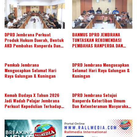
DPRD Jembrana Perkuat
BANMUS DPRD JEMBRANA
Produk Hukum Daerah, Bentuk
TUNTASKAN REKOMENDASI
AKD Pembahas Ranperda Dan
PEMBAHAS RANPERDA DAN
Ranperbup
SUSUN AGENDA KERJA JULI 2026
Pemkab Jembrana
DPRD Jembrana Mengucapkan
Mengucapkan Selamat Hari
Selamat Hari Raya Galungan &
Raya Galungan & Kuningan
Kuningan
Kemah Budaya X Tahun 2026
DPRD Jembrana Setujui
Jadi Wadah Pelajar Jembrana
Ranperda Ketertiban Umum
Perkuat Kepedulian Terhadap
Dan Ketenteraman Masyarakat
Budaya Daerah
Menjadi Ranperda Inisiatif
DPRD