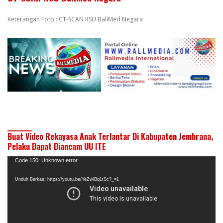
Keterangan Foto : CT-SCAN RSU BaliMed Negara
Buat Video Rekayasa Anak Terlantar Di Kabupaten Jembrana,
Pelaku Dapat Diancam UU ITE
Pemutar
Code 150: Unknown error.
Video
Unduh Berkas: https://youtu.be/YeZwlBq1tSc?_=1