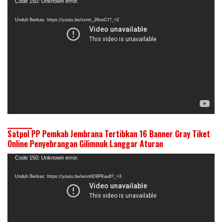
Pemutar
Code 150: Unknown error.
Video
Unduh Berkas: https://youtu.be/xvrm_26veCI?_=2
Satpol PP Pemkab Jembrana Tertibkan 16 Banner Gray Tiket
Online Penyebrangan Gilimnuk Langgar Aturan
Pemutar
Code 150: Unknown error.
Video
Unduh Berkas: https://youtu.be/wsnhD9PKau8?_=3