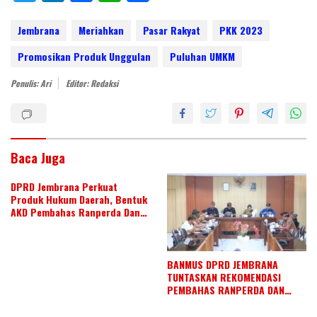
w
n
ac
h
h
itt
k
e
at
ar
Jembrana
Meriahkan
Pasar Rakyat
PKK 2023
er
e
b
s
e
Promosikan Produk Unggulan
Puluhan UMKM
dI
o
A
Penulis: Ari
Editor: Redaksi
n
o
p
k
p
Baca Juga
DPRD Jembrana Perkuat
Produk Hukum Daerah, Bentuk
AKD Pembahas Ranperda Dan
Ranperbup
BANMUS DPRD JEMBRANA
TUNTASKAN REKOMENDASI
PEMBAHAS RANPERDA DAN
SUSUN AGENDA KERJA JULI 2026