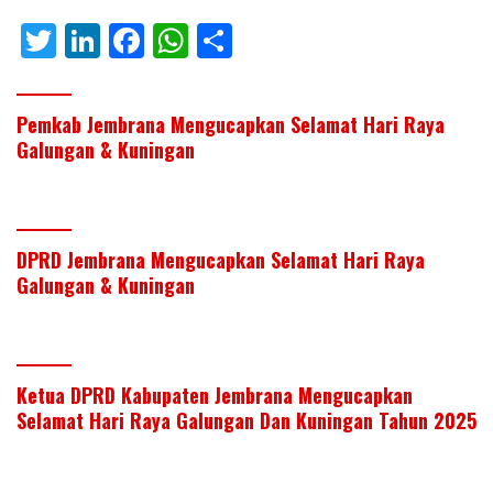
T
Li
F
W
S
w
n
ac
h
h
itt
k
e
at
ar
Pemkab Jembrana Mengucapkan Selamat Hari Raya
er
e
b
s
e
Galungan & Kuningan
dI
o
A
n
o
p
k
p
DPRD Jembrana Mengucapkan Selamat Hari Raya
Galungan & Kuningan
Ketua DPRD Kabupaten Jembrana Mengucapkan
Selamat Hari Raya Galungan Dan Kuningan Tahun 2025