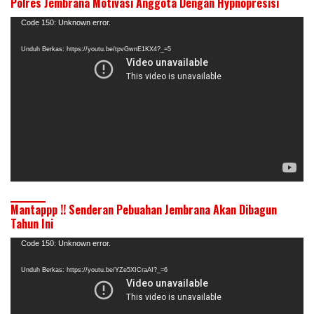
Polres Jembrana Motivasi Anggota Dengan Hypnopresisi
Pemutar
Code 150: Unknown error.
Video
Unduh Berkas: https://youtu.be/tpvGwnE1KX4?_=5
Mantappp !! Senderan Pebuahan Jembrana Akan Dibagun
Tahun Ini
Pemutar
Code 150: Unknown error.
Video
Unduh Berkas: https://youtu.be/YZe5XICraAI?_=6