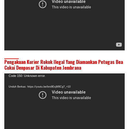
Pengakuan Kurier Rokok Ilegal Yang Diamankan Petugas Bea
Cukai Denpasar Di Kabupaten Jembrana
Pemutar
Code 150: Unknown error.
Video
Unduh Berkas: https://youtu.be/bro9ExjM8Cg?_=10