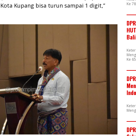
Ke 7
 Kota Kupang bisa turun sampai 1 digit,”
DPR
HUT
Bal
Kete
Mengu
Ke 65
DPR
Men
Ind
Kete
Meng
DPR