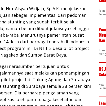
Sel
dr. Nur Aisyah Widjaja, Sp.A.K, menjelaskan
Ikla
Selam
tujuan sebagai implementasi dari pedoman
sana stunting yang sudah terbit sejak
lu, namun belum dibuat juknisnya sehingga
Pem
Men
aba-raba. Menurutnya pemerintah pusat
Dan
14 desa dari berbagai daerah di Indonesia
ect program ini. Di NTT 2 desa pilot project
Iklan
Meng
 Nagekeo dan Sumba Barat Daya.
agai narasumber bertujuan untuk
RSU
alamannya saat melakukan pendampingan
Sel
a pilot project di Tulung Agung dan Surabaya.
Kete
stunting di Surabaya semula 28 persen kini
Selam
 persen. Dia berharap pengalaman yang
replikasi oleh para tenaga kesehatan dan
Lem
ntunya menyesuaikan dengan kebijakan