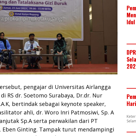
Pem
Men
Idul
DPR
Sela
202
ersebut, pengajar di Universitas Airlangga
 di RS dr. Soetomo Surabaya, Dr.dr. Nur
Pem
Har
p.A.K, bertindak sebagai keynote speaker,
ilitator ahli, dr. Woro Inri Patmosiwi, Sp. A
Kete
anjutak Sp.A serta perwakilan dari PT
Selam
, Eben Ginting. Tampak turut mendampingi