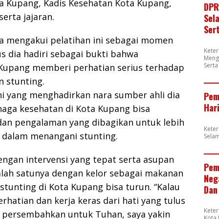
ta Kupang, Kadis Kesehatan Kota Kupang,
DPR
erta jajaran.
Sel
Ser
ta mengakui pelatihan ini sebagai momen
Kete
s dia hadiri sebagai bukti bahwa
Meng
Sert
Kupang memberi perhatian serius terhadap
 stunting.
ni yang menghadirkan nara sumber ahli dia
Pem
Har
naga kesehatan di Kota Kupang bisa
 dan pengalaman yang dibagikan untuk lebih
Kete
en dalam menangani stunting.
Sela
ngan intervensi yang tepat serta asupan
Pem
alah satunya dengan kelor sebagai makanan
Neg
tunting di Kota Kupang bisa turun. “Kalau
Dan
rhatian dan kerja keras dari hati yang tulus
Kete
ta persembahkan untuk Tuhan, saya yakin
Kota 