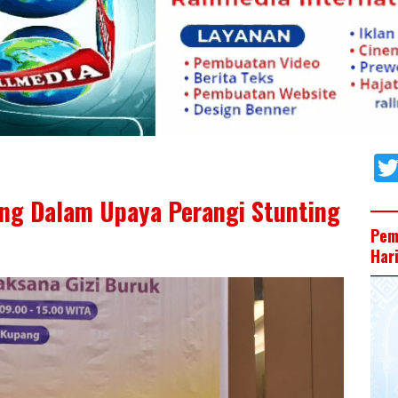
ing Dalam Upaya Perangi Stunting
Pem
Har