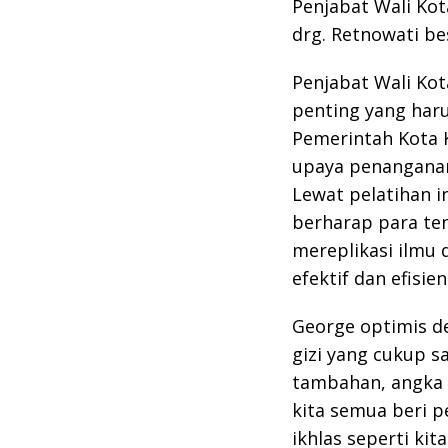
Penjabat Wali Ko
drg. Retnowati bes
Penjabat Wali Ko
penting yang haru
Pemerintah Kota 
upaya penanganan
Lewat pelatihan i
berharap para te
mereplikasi ilmu
efektif dan efisi
George optimis de
gizi yang cukup s
tambahan, angka s
kita semua beri pe
ikhlas seperti ki