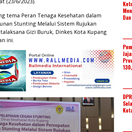
t (23/6/2023).
Ket
Men
g tema Peran Tenaga Kesehatan dalam
Dan
unan Stunting Melalui Sistem Rujukan
talaksana Gizi Buruk, Dinkes Kota Kupang
n ini.
Pem
Jaj
Pro
130
DPR
Sel
Kot