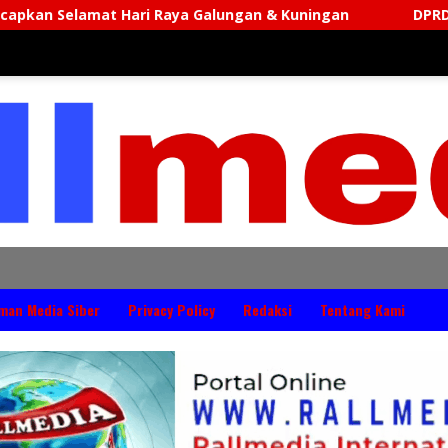
 Galungan & Kuningan
DPRD Jembrana Mengucapkan S
man Media Siber
Privacy Policy
Redaksi
Tentang Kami