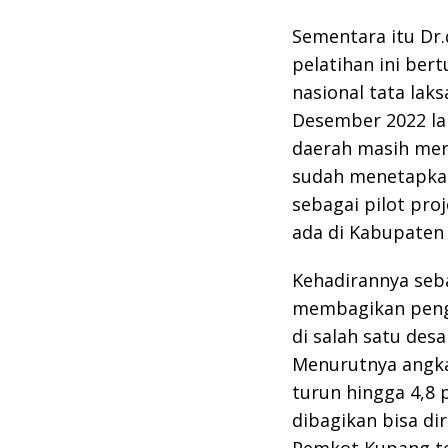
Sementara itu Dr.
pelatihan ini ber
nasional tata lak
Desember 2022 la
daerah masih mer
sudah menetapkan 
sebagai pilot proj
ada di Kabupaten
Kehadirannya seb
membagikan peng
di salah satu des
Menurutnya angka 
turun hingga 4,8
dibagikan bisa di
Pemkot Kupang te