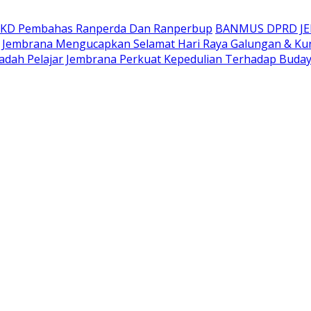
AKD Pembahas Ranperda Dan Ranperbup
BANMUS DPRD J
Jembrana Mengucapkan Selamat Hari Raya Galungan & Ku
adah Pelajar Jembrana Perkuat Kepedulian Terhadap Buda