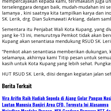
mempercayakan kepada kami, terimakasih juga un
terselenggara dengan baik, mudah-mudahan ini se
lamanya , kini saatnya kita tampilkan karya dan 
SK. Lerik, drg. Dian Sukmawati Arkiang, dalam sa
Sementara itu Penjabat Wali Kota Kupang, yang diw
yang ke-13 ini, menurutnya Pemkot tidak akan berd
Kupang akan senantiasa mendukung RSUD SK. Leri
“Pemkot akan senantiasa memberikan dukungan, ko
selamanya, akhirnya kami Titip pesan untuk semu
kasih untuk Kota Kupang yang lebih sehat. Pungkas
HUT RSUD SK. Lerik, diisi dengan kegiatan jalan 
Berita Terkait
Vira Arifin Raih Hadiah Sepeda di Ajang Gelar Pangan Nas
Lautan Manusia Banjiri Area CFD, Ternyata Ini Alasannya
Wujudkan Merdeka Pangan, NFA Gandeng Pemprov NTT dan