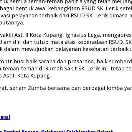
tuk semua teman-teman panitia yang telah meluang
bagai bentuk awal kebangkitan RSUD SK. Lerik sete
inovasi pelayanan terbaik dari RSUD SK. Lerik dima
mbutannya.
akili Ast. II Kota Kupang, Ignasius Lega, mengapre
iam diri dan tutup mata atas keberadaan RSUD. SK. 
k dalam mewujudkan pelayanan kesehatan terbaik 
ntribusi baik sarana dan prasarana, baik sumberd
a teman-teman di Rumah Sakit SK. Lerik ini, tetap
 Ast.II Kota Kupang.
sehat, senam Zumba bersama dan berbagai lomba yan
ional
 Pemkot Kupang, Kolaborasi Sejahterakan Rakyat