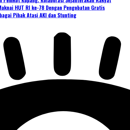
Maknai HUT RI ke-78 Dengan Pengobatan Gratis
gai Pihak Atasi AKI dan Stunting