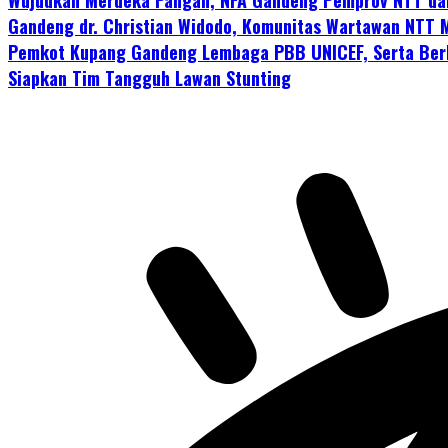
Gandeng dr. Christian Widodo, Komunitas Wartawan NTT 
Pemkot Kupang Gandeng Lembaga PBB UNICEF, Serta Berba
Siapkan Tim Tangguh Lawan Stunting