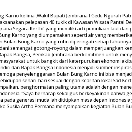
g Karno kelima ,Wakil Bupati Jembrana I Gede Ngurah Patr
ksanakan pelepasan 40 tukik di Kawasan Wisata Pantai Del
nana Segara Kerthi' yang memiliki arti pemuliaan laut d
n Bung Karno yang diumpamakan seperti air yang memberik
 Bulan Bung Karno yang rutin diperingati setiap tahun
adani semangat gotong-royong dalam memperjuangkan kem
i Bapak Bangsa, Pemkab Jembrana berkomitmen untuk meny
masyarakat untuk bangkit dari keterpurukan ekonomi akiba
diri dan Bapak Bangsa Indonesia menjadi sumber inspiras
oga penyelenggaraan Bulan Bung Karno ini bisa menjadi w
hidupan sehari-hari sesuai dengan kearifan lokal Sad Kerth
ampaikan, penghormatan paling utama adalah dengan menel
ndonesia. "Saya berharap sekaligus berkeyakinan bahwa ge
pada generasi muda lah dititipkan masa depan Indonesia yan
t Eko Susila Artha Permana menyampaikan kegiatan Bulan B