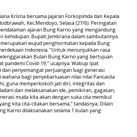
iana Krisna bersama jajaran Forkopimda dan Kepala
odbrawah, Kec.Mendoyo, Selasa (27/6). Peringatan
an pendalaman ajaran Bung Karno yang mengandung
an kehidupan. Bupati Jembrana dalam sambutannya
nya merupakan wujud penghormatan kepada Bung
erdekaan Indonesia. "Untuk menunjukkan rasa
elenggarakan Bulan Bung Karno yang bertujuan
t pandemi Covid-19," ucapnya. Wabup Ipat
i dan penyemangat perjuangan bagi generasi
ahana bagi penyebarluasan nilai-nilai Pancasila
i, guna memperkokoh jati diri, integritas dan
adani dan melaksanakan ide, pemikiran, gagasan,
nerasi muda kita akan dengan suka cita memikul
g kita cita-citakan bersama," tandasnya. Dilain
ung Karno dilaksanakan selama 1 bulan yang