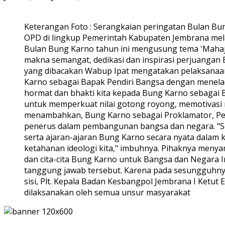
Keterangan Foto : Serangkaian peringatan Bulan Bun
OPD di lingkup Pemerintah Kabupaten Jembrana mela
Bulan Bung Karno tahun ini mengusung tema 'Mahaj
makna semangat, dedikasi dan inspirasi perjuanga
yang dibacakan Wabup Ipat mengatakan pelaksanaan
Karno sebagai Bapak Pendiri Bangsa dengan menel
hormat dan bhakti kita kepada Bung Karno sebaga
untuk memperkuat nilai gotong royong, memotivasi 
menambahkan, Bung Karno sebagai Proklamator, Pen
penerus dalam pembangunan bangsa dan negara. "Sem
serta ajaran-ajaran Bung Karno secara nyata dalam ke
ketahanan ideologi kita," imbuhnya. Pihaknya meny
dan cita-cita Bung Karno untuk Bangsa dan Negara I
tanggung jawab tersebut. Karena pada sesungguhnya 
sisi, Plt. Kepala Badan Kesbangpol Jembrana I Ketu
dilaksanakan oleh semua unsur masyarakat