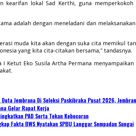
 kearifan lokal Sad Kerthi, guna memperkokoh jat
ma adalah dengan meneladani dan melaksanakan id
erasi muda kita akan dengan suka cita memikul t
nesia yang kita cita-citakan bersama,” tandasnya.
ana I Ketut Eko Susila Artha Permana menyampaikan
akat.
i Duta Jembrana Di Seleksi Paskibraka Pusat 2026, Jembr
ana Gelar Rapat Kerja
Tingkatkan PAD Serta Tekan Kebocoran
ungkap Fakta BWS Nyatakan SPBU Langgar Sempadan Sungai