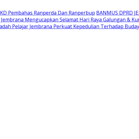
AKD Pembahas Ranperda Dan Ranperbup
BANMUS DPRD J
Jembrana Mengucapkan Selamat Hari Raya Galungan & Ku
adah Pelajar Jembrana Perkuat Kepedulian Terhadap Buda