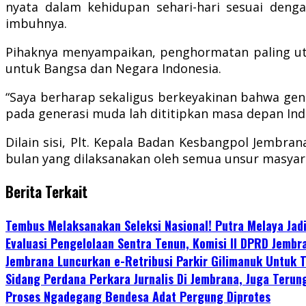
nyata dalam kehidupan sehari-hari sesuai dengan
imbuhnya.
Pihaknya menyampaikan, penghormatan paling uta
untuk Bangsa dan Negara Indonesia.
“Saya berharap sekaligus berkeyakinan bahwa gen
pada generasi muda lah dititipkan masa depan Indo
Dilain sisi, Plt. Kepala Badan Kesbangpol Jembr
bulan yang dilaksanakan oleh semua unsur masyar
Berita Terkait
Tembus Melaksanakan Seleksi Nasional! Putra Melaya Jad
Evaluasi Pengelolaan Sentra Tenun, Komisi II DPRD Jembr
Jembrana Luncurkan e-Retribusi Parkir Gilimanuk Untuk 
Sidang Perdana Perkara Jurnalis Di Jembrana, Juga Ter
Proses Ngadegang Bendesa Adat Pergung Diprotes