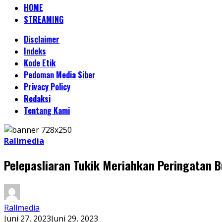
HOME
STREAMING
Disclaimer
Indeks
Kode Etik
Pedoman Media Siber
Privacy Policy
Redaksi
Tentang Kami
Rallmedia
Pelepasliaran Tukik Meriahkan Peringatan 
Rallmedia
Juni 27, 2023
Juni 29, 2023