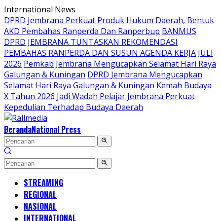
Langsung
International News
ke
DPRD Jembrana Perkuat Produk Hukum Daerah, Bentuk
konten
AKD Pembahas Ranperda Dan Ranperbup
BANMUS
DPRD JEMBRANA TUNTASKAN REKOMENDASI
PEMBAHAS RANPERDA DAN SUSUN AGENDA KERJA JULI
2026
Pemkab Jembrana Mengucapkan Selamat Hari Raya
Galungan & Kuningan
DPRD Jembrana Mengucapkan
Selamat Hari Raya Galungan & Kuningan
Kemah Budaya
X Tahun 2026 Jadi Wadah Pelajar Jembrana Perkuat
Kepedulian Terhadap Budaya Daerah
Beranda
National Press
STREAMING
REGIONAL
NASIONAL
INTERNATIONAL