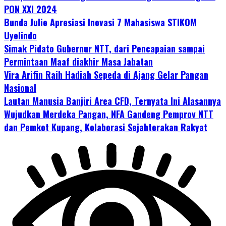
PON XXI 2024
Bunda Julie Apresiasi Inovasi 7 Mahasiswa STIKOM
Uyelindo
Simak Pidato Gubernur NTT, dari Pencapaian sampai
Permintaan Maaf diakhir Masa Jabatan
Vira Arifin Raih Hadiah Sepeda di Ajang Gelar Pangan
Nasional
Lautan Manusia Banjiri Area CFD, Ternyata Ini Alasannya
Wujudkan Merdeka Pangan, NFA Gandeng Pemprov NTT
dan Pemkot Kupang, Kolaborasi Sejahterakan Rakyat