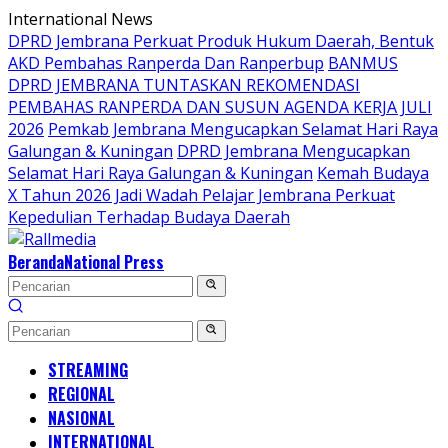
Langsung
International News
ke
DPRD Jembrana Perkuat Produk Hukum Daerah, Bentuk
konten
AKD Pembahas Ranperda Dan Ranperbup
BANMUS
DPRD JEMBRANA TUNTASKAN REKOMENDASI
PEMBAHAS RANPERDA DAN SUSUN AGENDA KERJA JULI
2026
Pemkab Jembrana Mengucapkan Selamat Hari Raya
Galungan & Kuningan
DPRD Jembrana Mengucapkan
Selamat Hari Raya Galungan & Kuningan
Kemah Budaya
X Tahun 2026 Jadi Wadah Pelajar Jembrana Perkuat
Kepedulian Terhadap Budaya Daerah
Beranda
National Press
STREAMING
REGIONAL
NASIONAL
INTERNATIONAL