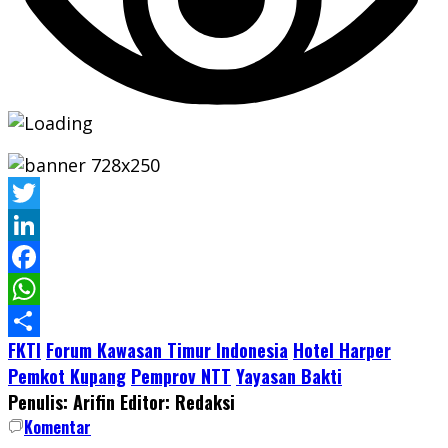
Twitter
LinkedIn
Facebook
WhatsApp
FKTI
Forum Kawasan Timur Indonesia
Hotel Harper
Share
Pemkot Kupang
Pemprov NTT
Yayasan Bakti
Penulis: Arifin
Editor: Redaksi
Komentar