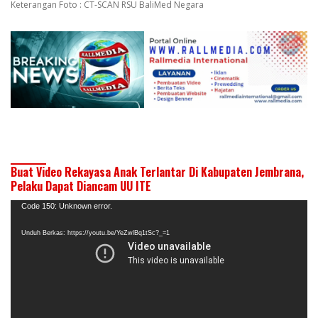
Keterangan Foto : CT-SCAN RSU BaliMed Negara
Buat Video Rekayasa Anak Terlantar Di Kabupaten Jembrana,
Pelaku Dapat Diancam UU ITE
Pemutar
Code 150: Unknown error.
Video
Unduh Berkas: https://youtu.be/YeZwlBq1tSc?_=1