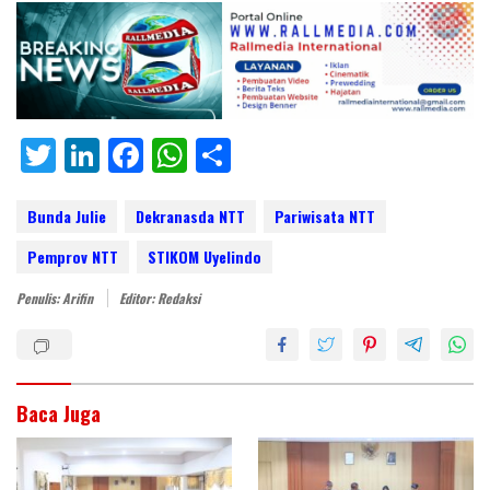
T
Li
F
W
S
w
n
ac
h
h
itt
k
e
at
ar
Bunda Julie
Dekranasda NTT
Pariwisata NTT
er
e
b
s
e
Pemprov NTT
STIKOM Uyelindo
dI
o
A
Penulis: Arifin
Editor: Redaksi
n
o
p
k
p
Baca Juga