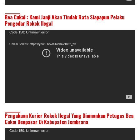
Bea Cukai : Kami Janji Akan Tindak Rata Siapapun Pelaku
Pengedar Rokok Ilegal
Pemutar
Code 150: Unknown error.
Video
Unduh Berkas: https://youtu.be/JXTodhC21b8?_=9
Pengakuan Kurier Rokok Ilegal Yang Diamankan Petugas Bea
Cukai Denpasar Di Kabupaten Jembrana
Pemutar
Code 150: Unknown error.
Video