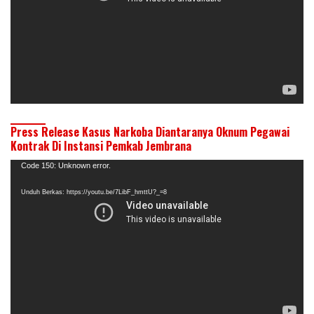
Press Release Kasus Narkoba Diantaranya Oknum Pegawai
Kontrak Di Instansi Pemkab Jembrana
Pemutar
Code 150: Unknown error.
Video
Unduh Berkas: https://youtu.be/7LibF_hmttU?_=8