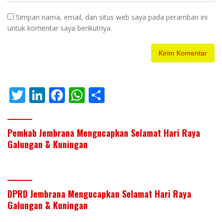
Simpan nama, email, dan situs web saya pada peramban ini
untuk komentar saya berikutnya.
T
Li
F
W
S
w
n
ac
h
h
itt
k
e
at
ar
Pemkab Jembrana Mengucapkan Selamat Hari Raya
er
e
b
s
e
Galungan & Kuningan
dI
o
A
n
o
p
k
p
DPRD Jembrana Mengucapkan Selamat Hari Raya
Galungan & Kuningan