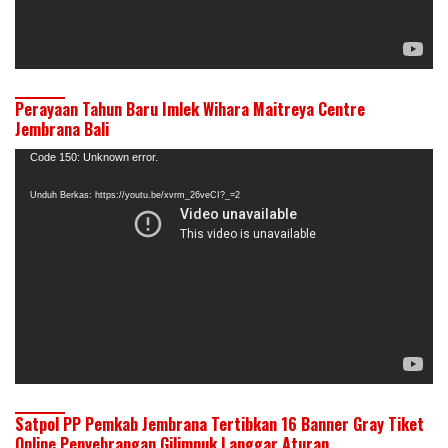
Perayaan Tahun Baru Imlek Wihara Maitreya Centre
Jembrana Bali
Pemutar
Code 150: Unknown error.
Video
Unduh Berkas: https://youtu.be/xvrm_26veCI?_=2
Satpol PP Pemkab Jembrana Tertibkan 16 Banner Gray Tiket
Online Penyebrangan Gilimnuk Langgar Aturan