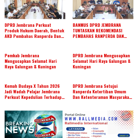
DPRD Jembrana Perkuat
BANMUS DPRD JEMBRANA
Produk Hukum Daerah, Bentuk
TUNTASKAN REKOMENDASI
AKD Pembahas Ranperda Dan
PEMBAHAS RANPERDA DAN
Ranperbup
SUSUN AGENDA KERJA JULI 2026
Pemkab Jembrana
DPRD Jembrana Mengucapkan
Mengucapkan Selamat Hari
Selamat Hari Raya Galungan &
Raya Galungan & Kuningan
Kuningan
Kemah Budaya X Tahun 2026
DPRD Jembrana Setujui
Jadi Wadah Pelajar Jembrana
Ranperda Ketertiban Umum
Perkuat Kepedulian Terhadap
Dan Ketenteraman Masyarakat
Budaya Daerah
Menjadi Ranperda Inisiatif
DPRD