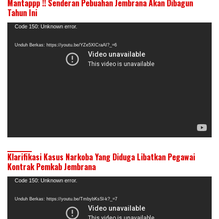
Mantappp !! Senderan Pebuahan Jembrana Akan Dibagun
Tahun Ini
Pemutar
Code 150: Unknown error.
Video
Unduh Berkas: https://youtu.be/YZe5XICraAI?_=6
Klarifikasi Kasus Narkoba Yang Diduga Libatkan Pegawai
Kontrak Pemkab Jembrana
Pemutar
Code 150: Unknown error.
Video
Unduh Berkas: https://youtu.be/TmbybKsSl-k?_=7