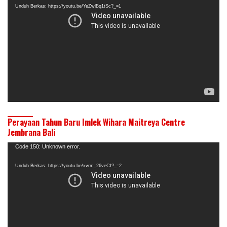
Unduh Berkas: https://youtu.be/YeZwlBq1tSc?_=1
Perayaan Tahun Baru Imlek Wihara Maitreya Centre
Jembrana Bali
Pemutar
Code 150: Unknown error.
Video
Unduh Berkas: https://youtu.be/xvrm_26veCI?_=2