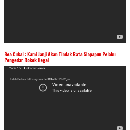
Bea Cukai : Kami Janji Akan Tindak Rata Siapapun Pelaku
Pengedar Rokok Ilegal
Pemutar
Code 150: Unknown error.
Video
Unduh Berkas: https://youtu.be/JXTodhC21b8?_=9