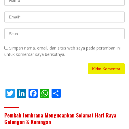
Simpan nama, email, dan situs web saya pada peramban ini
untuk komentar saya berikutnya.
T
Li
F
W
S
w
n
ac
h
h
itt
k
e
at
ar
Pemkab Jembrana Mengucapkan Selamat Hari Raya
er
e
b
s
e
Galungan & Kuningan