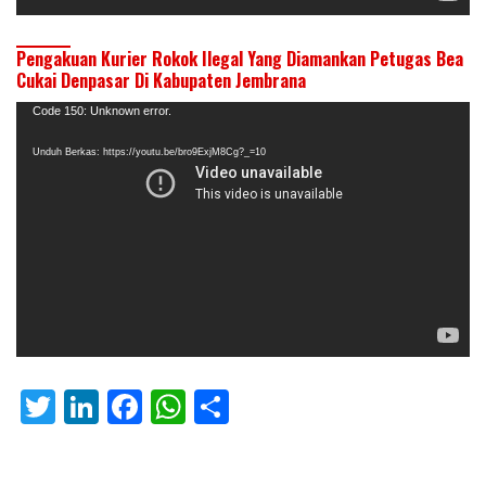
Pengakuan Kurier Rokok Ilegal Yang Diamankan Petugas Bea
Cukai Denpasar Di Kabupaten Jembrana
Pemutar
Code 150: Unknown error.
Video
Unduh Berkas: https://youtu.be/bro9ExjM8Cg?_=10
T
Li
F
W
S
w
n
ac
h
h
itt
k
e
at
ar