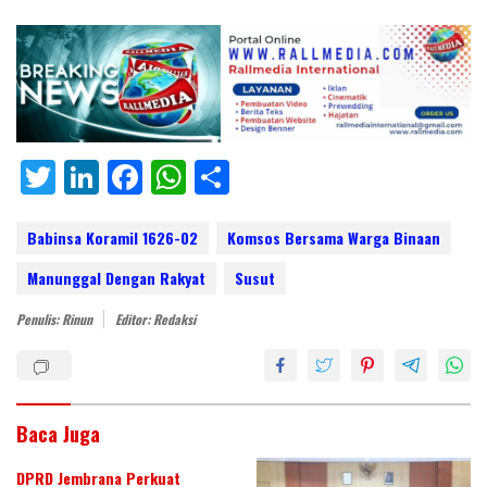
T
Li
F
W
S
w
n
ac
h
h
itt
k
e
at
ar
Babinsa Koramil 1626-02
Komsos Bersama Warga Binaan
er
e
b
s
e
Manunggal Dengan Rakyat
Susut
dI
o
A
Penulis: Rinun
Editor: Redaksi
n
o
p
k
p
Baca Juga
DPRD Jembrana Perkuat