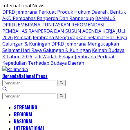
Langsung
International News
ke
DPRD Jembrana Perkuat Produk Hukum Daerah, Bentuk
konten
AKD Pembahas Ranperda Dan Ranperbup
BANMUS
DPRD JEMBRANA TUNTASKAN REKOMENDASI
PEMBAHAS RANPERDA DAN SUSUN AGENDA KERJA JULI
2026
Pemkab Jembrana Mengucapkan Selamat Hari Raya
Galungan & Kuningan
DPRD Jembrana Mengucapkan
Selamat Hari Raya Galungan & Kuningan
Kemah Budaya
X Tahun 2026 Jadi Wadah Pelajar Jembrana Perkuat
Kepedulian Terhadap Budaya Daerah
Beranda
National Press
STREAMING
REGIONAL
NASIONAL
INTERNATIONAL