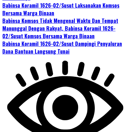
Babinsa Koramil 1626-02/Susut Laksanakan Komsos
Bersama Warga Binaan
Babinsa Komsos Tidak Mengenal Waktu Dan Tempat
Manunggal Dengan Rakyat, Babinsa Koramil 1626-
02/Susut Komsos Bersama Warga Binaan
Babinsa Koramil 1626-02/Susut Dampingi Penyaluran
Dana Bantuan Langsung Tunai