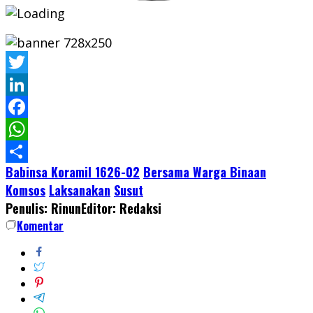
Twitter
LinkedIn
Facebook
WhatsApp
Babinsa Koramil 1626-02
Bersama Warga Binaan
Share
Komsos
Laksanakan
Susut
Penulis: Rinun
Editor: Redaksi
Komentar