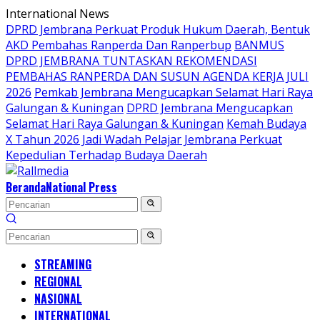
Langsung
International News
ke
DPRD Jembrana Perkuat Produk Hukum Daerah, Bentuk
konten
AKD Pembahas Ranperda Dan Ranperbup
BANMUS
DPRD JEMBRANA TUNTASKAN REKOMENDASI
PEMBAHAS RANPERDA DAN SUSUN AGENDA KERJA JULI
2026
Pemkab Jembrana Mengucapkan Selamat Hari Raya
Galungan & Kuningan
DPRD Jembrana Mengucapkan
Selamat Hari Raya Galungan & Kuningan
Kemah Budaya
X Tahun 2026 Jadi Wadah Pelajar Jembrana Perkuat
Kepedulian Terhadap Budaya Daerah
Beranda
National Press
STREAMING
REGIONAL
NASIONAL
INTERNATIONAL