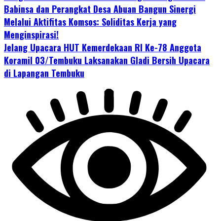
Babinsa dan Perangkat Desa Abuan Bangun Sinergi
Melalui Aktifitas Komsos: Soliditas Kerja yang
Menginspirasi!
Jelang Upacara HUT Kemerdekaan RI Ke-78 Anggota
Koramil 03/Tembuku Laksanakan Gladi Bersih Upacara
di Lapangan Tembuku