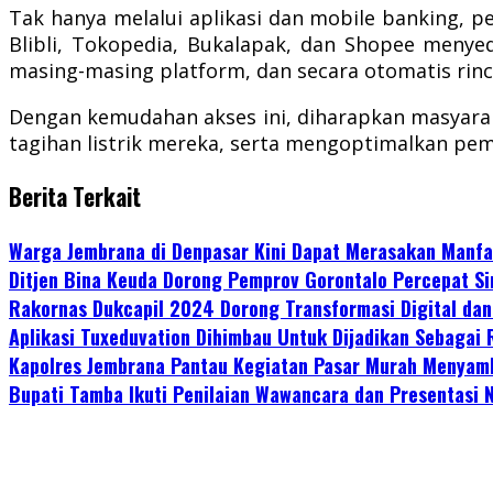
Tak hanya melalui aplikasi dan mobile banking, pe
Blibli, Tokopedia, Bukalapak, dan Shopee meny
masing-masing platform, dan secara otomatis rincia
Dengan kemudahan akses ini, diharapkan masyara
tagihan listrik mereka, serta mengoptimalkan pe
Berita Terkait
Warga Jembrana di Denpasar Kini Dapat Merasakan Manfa
Ditjen Bina Keuda Dorong Pemprov Gorontalo Percepat 
Rakornas Dukcapil 2024 Dorong Transformasi Digital da
Aplikasi Tuxeduvation Dihimbau Untuk Dijadikan Sebagai
Kapolres Jembrana Pantau Kegiatan Pasar Murah Menyam
Bupati Tamba Ikuti Penilaian Wawancara dan Presentasi 