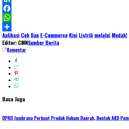
LinkedIn
Facebook
WhatsApp
Aplikasi
Cek
Dan
E-Commerce
Kini
Listrik
melalui
Mudah!
Share
Editor: CMN
Sumber Berita
Komentar
Baca Juga
DPRD Jembrana Perkuat Produk Hukum Daerah, Bentuk AKD Pem