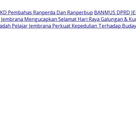
AKD Pembahas Ranperda Dan Ranperbup
BANMUS DPRD J
Jembrana Mengucapkan Selamat Hari Raya Galungan & Ku
adah Pelajar Jembrana Perkuat Kepedulian Terhadap Buda