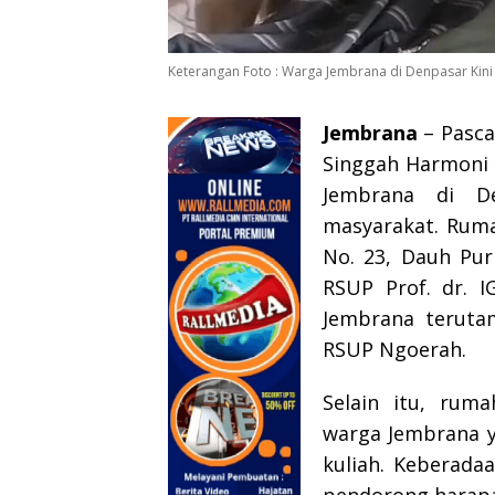
Keterangan Foto : Warga Jembrana di Denpasar Kin
Jembrana
– Pasca
Singgah Harmoni
Jembrana di De
masyarakat. Rumah
No. 23, Dauh Pur
RSUP Prof. dr. 
Jembrana teruta
RSUP Ngoerah.
Selain itu, rum
warga Jembrana y
kuliah. Keberada