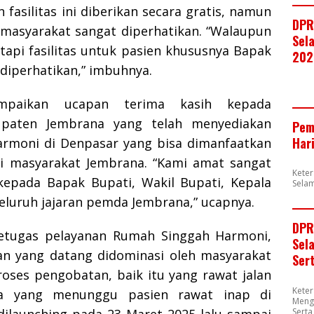
 fasilitas ini diberikan secara gratis, namun
DPR
masyarakat sangat diperhatikan. “Walaupun
Sela
tapi fasilitas untuk pasien khususnya Bapak
202
diperhatikan,” imbuhnya.
paikan ucapan terima kasih kepada
upaten Jembrana yang telah menyediakan
Pem
Har
rmoni di Denpasar yang bisa dimanfaatkan
gi masyarakat Jembrana. “Kami amat sangat
Kete
kepada Bapak Bupati, Wakil Bupati, Kepala
Selam
seluruh jajaran pemda Jembrana,” ucapnya.
DPR
petugas pelayanan Rumah Singgah Harmoni,
Sel
n yang datang didominasi oleh masyarakat
Ser
roses pengobatan, baik itu yang rawat jalan
Kete
a yang menunggu pasien rawat inap di
Meng
Sert