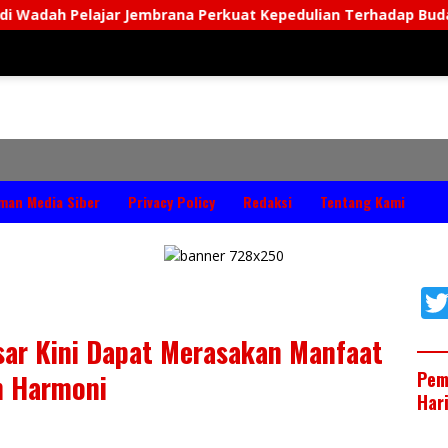
ana Perkuat Kepedulian Terhadap Budaya Daerah
man Media Siber
Privacy Policy
Redaksi
Tentang Kami
sar Kini Dapat Merasakan Manfaat
Pem
h Harmoni
Har