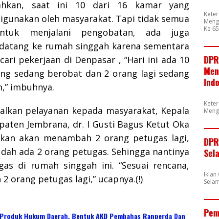
hkan, saat ini 10 dari 16 kamar yang
Kete
digunakan oleh masyarakat. Tapi tidak semua
Mengu
Ke 65
ntuk menjalani pengobatan, ada juga
datang ke rumah singgah karena sementara
DPR
ri pekerjaan di Denpasar , “Hari ini ada 10
Men
ang sedang berobat dan 2 orang lagi sedang
Ind
n,” imbuhnya.
Kete
lkan pelayanan kepada masyarakat, Kepala
Meng
paten Jembrana, dr. I Gusti Bagus Ketut Oka
kan akan menambah 2 orang petugas lagi,
DPR
udah ada 2 orang petugas. Sehingga nantinya
Sel
gas di rumah singgah ini. “Sesuai rencana,
Ikla
 orang petugas lagi,” ucapnya.(!)
Selam
Pem
 Produk Hukum Daerah, Bentuk AKD Pembahas Ranperda Dan