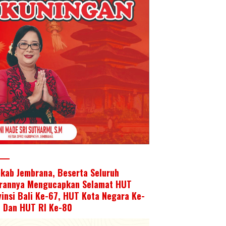
kab Jembrana, Beserta Seluruh
arannya Mengucapkan Selamat HUT
vinsi Bali Ke-67, HUT Kota Negara Ke-
, Dan HUT RI Ke-80