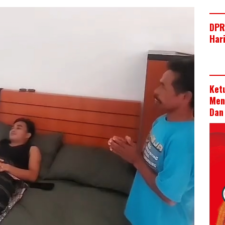
DPR
Har
Ket
Men
Dan