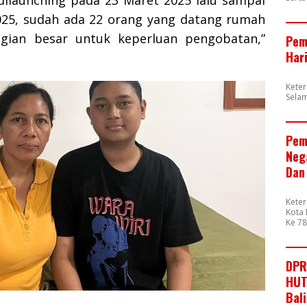
 dilaunching pada 23 Maret 2025 lalu sampai
 2025, sudah ada 22 orang yang datang rumah
agian besar untuk keperluan pengobatan,”
Pem
Har
Kete
Sela
Pem
Neg
Dan
Kete
Kota 
Ke 7
DPR
HUT
Bal