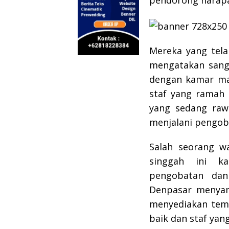
pendorong harapa
Mereka yang tela
mengatakan sanga
dengan kamar ma
staf yang ramah
yang sedang raw
menjalani pengob
Salah seorang w
singgah ini k
pengobatan dan
Denpasar menyam
menyediakan temp
baik dan staf ya