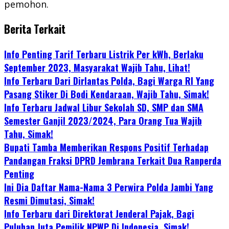
pemohon.
Berita Terkait
Info Penting Tarif Terbaru Listrik Per kWh, Berlaku
September 2023, Masyarakat Wajib Tahu, Lihat!
Info Terbaru Dari Dirlantas Polda, Bagi Warga RI Yang
Pasang Stiker Di Bodi Kendaraan, Wajib Tahu, Simak!
Info Terbaru Jadwal Libur Sekolah SD, SMP dan SMA
Semester Ganjil 2023/2024, Para Orang Tua Wajib
Tahu, Simak!
Bupati Tamba Memberikan Respons Positif Terhadap
Pandangan Fraksi DPRD Jembrana Terkait Dua Ranperda
Penting
Ini Dia Daftar Nama-Nama 3 Perwira Polda Jambi Yang
Resmi Dimutasi, Simak!
Info Terbaru dari Direktorat Jenderal Pajak, Bagi
Puluhan Juta Pemilik NPWP Di Indonesia, Simak!