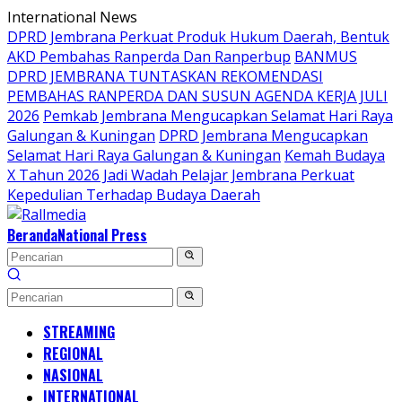
Langsung
International News
ke
DPRD Jembrana Perkuat Produk Hukum Daerah, Bentuk
konten
AKD Pembahas Ranperda Dan Ranperbup
BANMUS
DPRD JEMBRANA TUNTASKAN REKOMENDASI
PEMBAHAS RANPERDA DAN SUSUN AGENDA KERJA JULI
2026
Pemkab Jembrana Mengucapkan Selamat Hari Raya
Galungan & Kuningan
DPRD Jembrana Mengucapkan
Selamat Hari Raya Galungan & Kuningan
Kemah Budaya
X Tahun 2026 Jadi Wadah Pelajar Jembrana Perkuat
Kepedulian Terhadap Budaya Daerah
Beranda
National Press
STREAMING
REGIONAL
NASIONAL
INTERNATIONAL