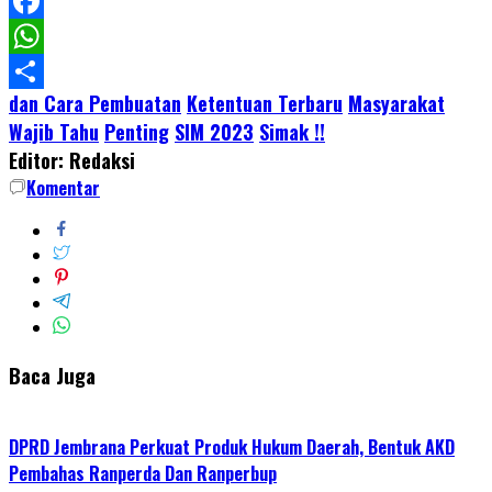
LinkedIn
Facebook
WhatsApp
dan Cara Pembuatan
Ketentuan Terbaru
Masyarakat
Share
Wajib Tahu
Penting
SIM 2023
Simak !!
Editor: Redaksi
Komentar
Baca Juga
DPRD Jembrana Perkuat Produk Hukum Daerah, Bentuk AKD
Pembahas Ranperda Dan Ranperbup