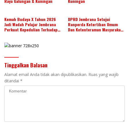
Raya Galungan & Kuningan
Kuningan
Kemah Budaya X Tahun 2026
DPRD Jembrana Setujui
Jadi Wadah Pelajar Jembrana
Ranperda Ketertiban Umum
Perkuat Kepedulian Terhadap
Dan Ketenteraman Masyarakat
Budaya Daerah
Menjadi Ranperda Inisiatif
DPRD
Tinggalkan Balasan
Alamat email Anda tidak akan dipublikasikan.
Ruas yang wajib
ditandai
*