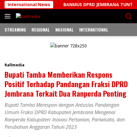
Langsung
nperbup
International News
BANMUS DPRD JEMBRANA TUNTASKAN REKOME
ke
konten
STREAMING
REGIONAL
NASIONAL
INTERNATIONAL
Rallmedia
Bupati Tamba Memberikan Respons
Positif Terhadap Pandangan Fraksi DPRD
Jembrana Terkait Dua Ranperda Penting
Bupati Tamba Merespon dengan Antusias Pandangan
Umum Fraksi DPRD Kabupaten Jembrana Mengenai
Ranperda Kabupaten: Inovasi Pertanian, Pariwisata, dan
Perubahan Anggaran Tahun 2023