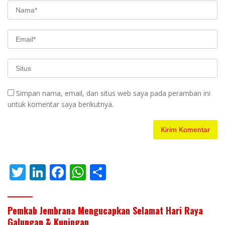
Simpan nama, email, dan situs web saya pada peramban ini
untuk komentar saya berikutnya.
T
Li
F
W
S
w
n
ac
h
h
itt
k
e
at
ar
Pemkab Jembrana Mengucapkan Selamat Hari Raya
er
e
b
s
e
Galungan & Kuningan