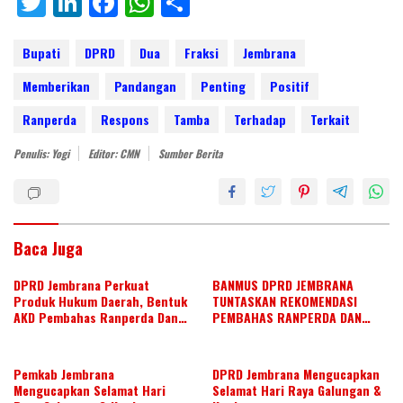
T
Li
F
W
S
w
n
ac
h
h
itt
k
e
at
ar
Bupati
DPRD
Dua
Fraksi
Jembrana
er
e
b
s
e
Memberikan
Pandangan
Penting
Positif
dI
o
A
Ranperda
Respons
Tamba
Terhadap
Terkait
n
o
p
Penulis: Yogi
Editor: CMN
Sumber Berita
k
p
Baca Juga
DPRD Jembrana Perkuat
BANMUS DPRD JEMBRANA
Produk Hukum Daerah, Bentuk
TUNTASKAN REKOMENDASI
AKD Pembahas Ranperda Dan
PEMBAHAS RANPERDA DAN
Ranperbup
SUSUN AGENDA KERJA JULI 2026
Pemkab Jembrana
DPRD Jembrana Mengucapkan
Mengucapkan Selamat Hari
Selamat Hari Raya Galungan &