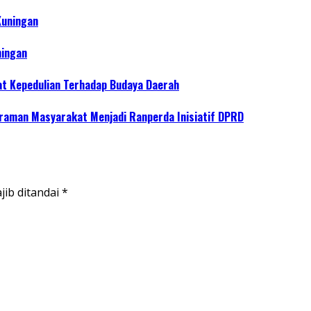
Kuningan
ningan
at Kepedulian Terhadap Budaya Daerah
raman Masyarakat Menjadi Ranperda Inisiatif DPRD
jib ditandai
*