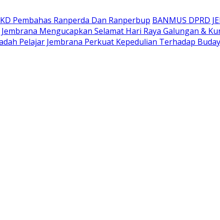
AKD Pembahas Ranperda Dan Ranperbup
BANMUS DPRD J
Jembrana Mengucapkan Selamat Hari Raya Galungan & Ku
adah Pelajar Jembrana Perkuat Kepedulian Terhadap Buda