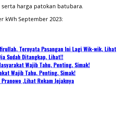
i, serta harga patokan batubara.
per kWh September 2023:
rullah, Ternyata Pasangan Ini Lagi Wik-wik, Lihat
Dia Sudah Ditangkap, Lihat!!
asyarakat Wajib Tahu, Penting, Simak!
akat Wajib Tahu, Penting, Simak!
r Pranowo ,Lihat Rekam Jejaknya