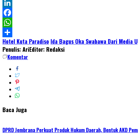
Twitter
LinkedIn
Facebook
WhatsApp
Hotel Kuta Paradiso
Ida Bagus Oka Swabawa Dari Media Up
Share
Penulis: Ari
Editor: Redaksi
Komentar
Baca Juga
DPRD Jembrana Perkuat Produk Hukum Daerah, Bentuk AKD Pem