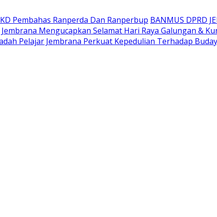
AKD Pembahas Ranperda Dan Ranperbup
BANMUS DPRD J
Jembrana Mengucapkan Selamat Hari Raya Galungan & Ku
adah Pelajar Jembrana Perkuat Kepedulian Terhadap Buda