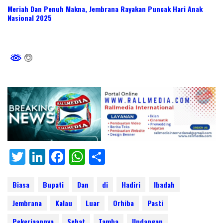
Meriah Dan Penuh Makna, Jembrana Rayakan Puncak Hari Anak
Nasional 2025
T
Li
F
W
S
w
n
ac
h
h
itt
k
e
at
ar
Biasa
Bupati
Dan
di
Hadiri
Ibadah
er
e
b
s
e
Jembrana
Kalau
Luar
Orhiba
Pasti
dI
o
A
Pekerjaannya
Sehat
Tamba
Undangan