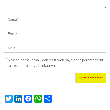
Simpan nama, email, dan situs web saya pada peramban ini
untuk komentar saya berikutnya.
T
Li
F
W
S
w
n
ac
h
h