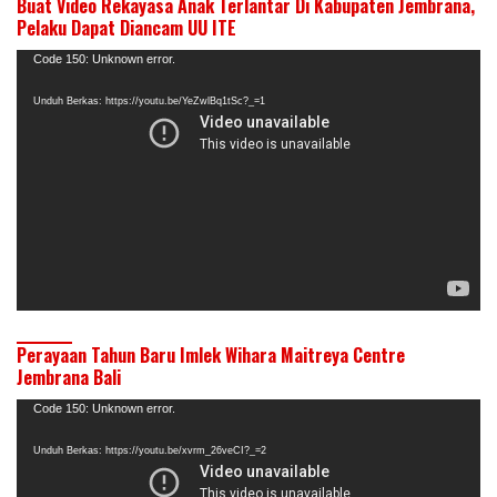
Buat Video Rekayasa Anak Terlantar Di Kabupaten Jembrana,
Pelaku Dapat Diancam UU ITE
Pemutar
Code 150: Unknown error.
Video
Unduh Berkas: https://youtu.be/YeZwlBq1tSc?_=1
Perayaan Tahun Baru Imlek Wihara Maitreya Centre
Jembrana Bali
Pemutar
Code 150: Unknown error.
Video
Unduh Berkas: https://youtu.be/xvrm_26veCI?_=2