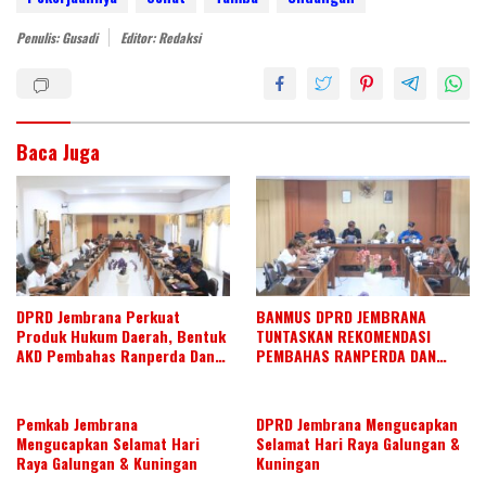
n
o
p
Penulis: Gusadi
Editor: Redaksi
k
p
Baca Juga
DPRD Jembrana Perkuat
BANMUS DPRD JEMBRANA
Produk Hukum Daerah, Bentuk
TUNTASKAN REKOMENDASI
AKD Pembahas Ranperda Dan
PEMBAHAS RANPERDA DAN
Ranperbup
SUSUN AGENDA KERJA JULI 2026
Pemkab Jembrana
DPRD Jembrana Mengucapkan
Mengucapkan Selamat Hari
Selamat Hari Raya Galungan &
Raya Galungan & Kuningan
Kuningan