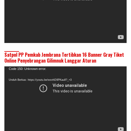
Satpol PP Pemkab Jembrana Tertibkan 16 Banner Gray Tiket
Online Penyebrangan Gilimnuk Langgar Aturan
Pemutar
Code 150: Unknown error.
Video
Unduh Berkas: https://youtu.be/wsnhD9PKau8?_=3