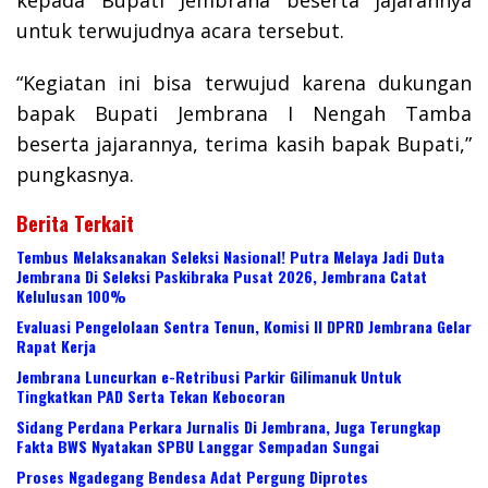
kepada Bupati Jembrana beserta jajarannya
untuk terwujudnya acara tersebut.
“Kegiatan ini bisa terwujud karena dukungan
bapak Bupati Jembrana I Nengah Tamba
beserta jajarannya, terima kasih bapak Bupati,”
pungkasnya.
Berita Terkait
Tembus Melaksanakan Seleksi Nasional! Putra Melaya Jadi Duta
Jembrana Di Seleksi Paskibraka Pusat 2026, Jembrana Catat
Kelulusan 100%
Evaluasi Pengelolaan Sentra Tenun, Komisi II DPRD Jembrana Gelar
Rapat Kerja
Jembrana Luncurkan e-Retribusi Parkir Gilimanuk Untuk
Tingkatkan PAD Serta Tekan Kebocoran
Sidang Perdana Perkara Jurnalis Di Jembrana, Juga Terungkap
Fakta BWS Nyatakan SPBU Langgar Sempadan Sungai
Proses Ngadegang Bendesa Adat Pergung Diprotes