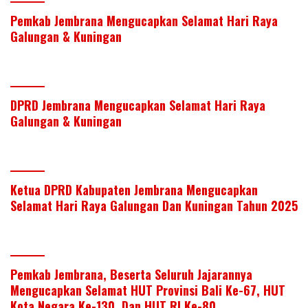
itt
k
e
at
ar
Pemkab Jembrana Mengucapkan Selamat Hari Raya
er
e
b
s
e
Galungan & Kuningan
dI
o
A
n
o
p
k
p
DPRD Jembrana Mengucapkan Selamat Hari Raya
Galungan & Kuningan
Ketua DPRD Kabupaten Jembrana Mengucapkan
Selamat Hari Raya Galungan Dan Kuningan Tahun 2025
Pemkab Jembrana, Beserta Seluruh Jajarannya
Mengucapkan Selamat HUT Provinsi Bali Ke-67, HUT
Kota Negara Ke-130, Dan HUT RI Ke-80