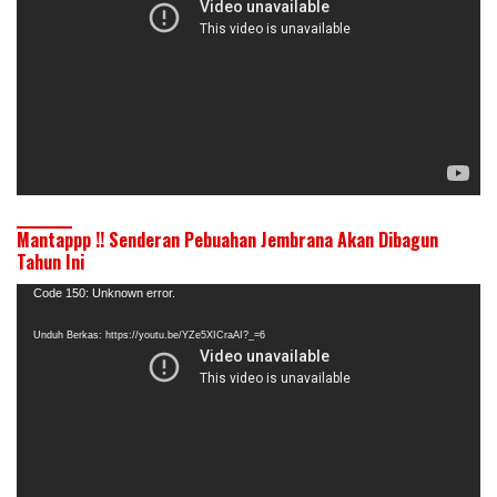
Mantappp !! Senderan Pebuahan Jembrana Akan Dibagun
Tahun Ini
Pemutar
Code 150: Unknown error.
Video
Unduh Berkas: https://youtu.be/YZe5XICraAI?_=6