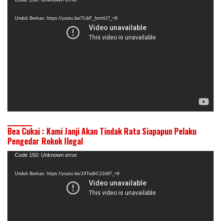
Pemutar
Video
Unduh Berkas: https://youtu.be/7LibF_hmttU?_=8
Bea Cukai : Kami Janji Akan Tindak Rata Siapapun Pelaku
Pengedar Rokok Ilegal
Pemutar
Code 150: Unknown error.
Video
Unduh Berkas: https://youtu.be/JXTodhC21b8?_=9