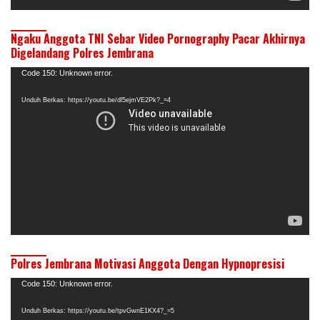
Ngaku Anggota TNI Sebar Video Pornography Pacar Akhirnya
Digelandang Polres Jembrana
Pemutar
Code 150: Unknown error.
Video
Unduh Berkas: https://youtu.be/dl5ejmVE2Pk?_=4
Polres Jembrana Motivasi Anggota Dengan Hypnopresisi
Pemutar
Code 150: Unknown error.
Video
Unduh Berkas: https://youtu.be/tpvGwnE1KX4?_=5